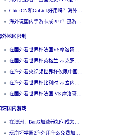
ChickCN和GoLink好用吗？海外党如何选对回国加速器
海外玩国内手游卡成PPT？迅游和奇游手游哪个好？一篇讲透回国加速器怎么选
海外地区限制
在国外看世界杯法国VS摩洛哥地区限制？这篇指南让你流畅看中文解说无压力
在国外看世界杯英格兰 vs 克罗地亚当前地区不可播放？这篇指南帮你搞定所有海外观赛难题
在海外看央视频世界杯仅限中国大陆？这篇指南帮你解锁中文解说+无卡顿直播
在海外看世界杯比利时 vs 塞内加尔仅限中国大陆？我找到了最流畅的中文解说之路
在国外看世界杯法国 VS 摩洛哥仅限中国大陆？海外党这样看中文解说赛事不卡顿
加速国内游戏
在澳洲，BanG加速器如何成为你国服游戏的“时光机”？
玩崩坏学园2海外用什么免费加速器好？2026海外党亲测国服游戏加速指南