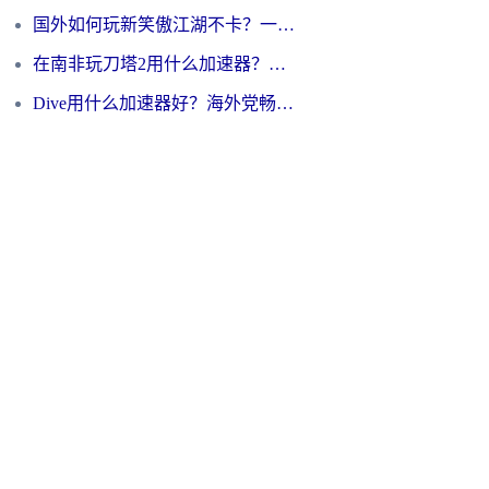
国外如何玩新笑傲江湖不卡？一份给海外游子的终极网络指南
在南非玩刀塔2用什么加速器？一份给海外游子的终极生存指南
Dive用什么加速器好？海外党畅玩国服游戏的终极避坑指南