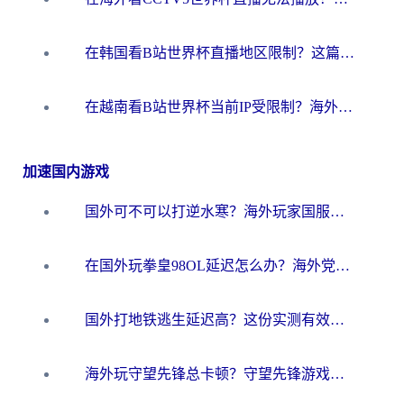
在韩国看B站世界杯直播地区限制？这篇指南让你告别“当前地区不可播放”
在越南看B站世界杯当前IP受限制？海外党体育观赛终极指南来了
加速国内游戏
国外可不可以打逆水寒？海外玩家国服畅玩终极指南（附漫威荒野乱斗加速方案）
在国外玩拳皇98OL延迟怎么办？海外党亲测有效的低延迟指南
国外打地铁逃生延迟高？这份实测有效的低延迟指南帮你吃鸡
海外玩守望先锋总卡顿？守望先锋游戏加速器在哪里买&避坑指南（附欧洲非洲游戏实测）