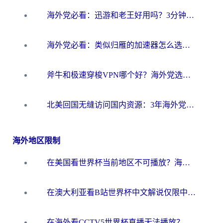
海外党必看：迅游和老王好用吗？3分钟选对加速国内网络的加速器
海外党必看：类似归雁的加速器怎么选？一篇搞定无缝访问国内资源
斧牛和极速穿梭VPN哪个好？海外党选回国加速器必看的真实对比与避坑指南
北美回国无缝访问国内资源：3年海外党亲测的加速器选择指南
海外地区限制
在美国看世界杯当前地区不可播放？海外党体育观赛终极指南来了！
在澳大利亚看B站世界杯中文解说仅限中国大陆？这篇指南帮你打破限制看遍赛事
在海外看CCTV5世界杯直播无法播放？这篇指南让你和国内球迷同步呐喊