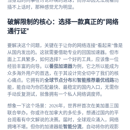
当身边的同事在讨论昨晚的进球，而你却因无法观看而
插不上话时，那种感觉尤为明显。
破解限制的核心：选择一款真正的“网络
通行证”
要解决这个问题，关键在于让你的网络连接“看起来”像是
从国内发出的。这就需要借助专业的回国加速器。但市
面上工具繁多，如何选择？一个好的工具，应该像一位
经验丰富的向导。以
番茄加速器
为例，它之所以能成为
众多海外用户的首选，在于其设计完全切中了我们的核
心痛点。它拥有的
全球节点分布
和
智能推荐最优线路
功
能，能自动为你匹配最快、最稳定的国内入口，无需你
手动反复测试，就像拥有一个私人网络调度师。
想象一下这个场景：2026年，世界杯首次在美加墨三国
联合举办。你或许在加拿大的多伦多，想通过国内的平
台观看有中文解说的决赛。届时，全球观众涌入，网络
拥堵不堪。但你的加速器能
智能分流
，自动将你的观影