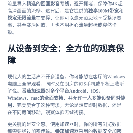
流量导入
精选的回国影音专线
，避开拥堵，保障你4K超
高清画面的流畅。这背后，是它提供的
独享100M带宽
和
稳定无限流量
在支撑，让你可以毫无顾忌地享受整场赛
事，甚至赛后回放，再也不用担心流量超标或突然卡
顿。
从设备到安全：全方位的观赛保
障
现代人的生活离不开多设备。你可能想在客厅的Windows
电脑上全屏观看，同时又在厨房的iOS手机或平板上收听
解说。
番茄加速器
对
多个平台Android、iOS、
Windows、mac的全面支持
，并允许
一人多端设备同时使
用
，完美契合了这种需求。无论是想查即时数据，还是
在不同房间移动，观赛体验无缝衔接。
更关键的是安全感。使用加速器时，你的所有浏览数据
都需要经过加密传输。
番茄加速器
采用的
数据安全加密