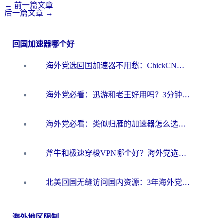
←
前一篇文章
后一篇文章
→
回国加速器哪个好
海外党选回国加速器不用愁：ChickCN和洞见哪个好？一篇搞定所有疑问
海外党必看：迅游和老王好用吗？3分钟选对加速国内网络的加速器
海外党必看：类似归雁的加速器怎么选？一篇搞定无缝访问国内资源
斧牛和极速穿梭VPN哪个好？海外党选回国加速器必看的真实对比与避坑指南
北美回国无缝访问国内资源：3年海外党亲测的加速器选择指南
海外地区限制