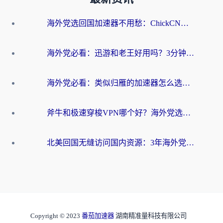
海外党选回国加速器不用愁：ChickCN和洞见哪个好？一篇搞定所有疑问
海外党必看：迅游和老王好用吗？3分钟选对加速国内网络的加速器
海外党必看：类似归雁的加速器怎么选？一篇搞定无缝访问国内资源
斧牛和极速穿梭VPN哪个好？海外党选回国加速器必看的真实对比与避坑指南
北美回国无缝访问国内资源：3年海外党亲测的加速器选择指南
Copyright © 2023
番茄加速器
湖南精准量科技有限公司