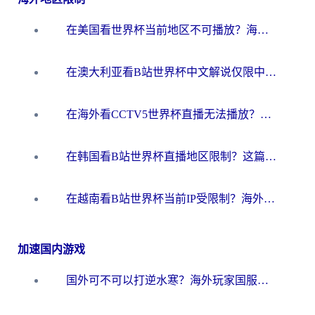
在美国看世界杯当前地区不可播放？海外党体育观赛终极指南来了！
在澳大利亚看B站世界杯中文解说仅限中国大陆？这篇指南帮你打破限制看遍赛事
在海外看CCTV5世界杯直播无法播放？这篇指南让你和国内球迷同步呐喊
在韩国看B站世界杯直播地区限制？这篇指南让你告别“当前地区不可播放”
在越南看B站世界杯当前IP受限制？海外党体育观赛终极指南来了
加速国内游戏
国外可不可以打逆水寒？海外玩家国服畅玩终极指南（附漫威荒野乱斗加速方案）