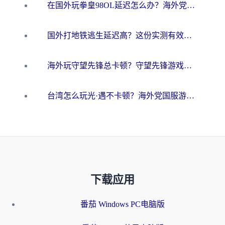
在国外玩拳皇98OL延迟怎么办？海外党亲测有效的低延迟指南
国外打地铁逃生延迟高？这份实测有效的低延迟指南帮你吃鸡
海外玩守望先锋总卡顿？守望先锋游戏加速器在哪里买&避坑指南（附欧洲非洲游戏实测）
台湾怎么玩光·遇不卡顿？海外党国服游戏加速终极攻略（附实测体验）
下载应用
番茄 Windows PC电脑版