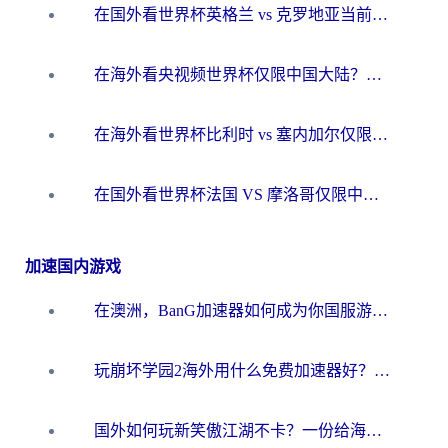
在国外看世界杯英格兰 vs 克罗地亚当前地区不可播放？这篇指南帮你搞定所有海外观赛难题
在海外看央视频世界杯仅限中国大陆？这篇指南帮你解锁中文解说+无卡顿直播
在海外看世界杯比利时 vs 塞内加尔仅限中国大陆？我找到了最流畅的中文解说之路
在国外看世界杯法国 VS 摩洛哥仅限中国大陆？海外党这样看中文解说赛事不卡顿
加速国内游戏
在澳洲，BanG加速器如何成为你国服游戏的“时光机”？
玩崩坏学园2海外用什么免费加速器好？2026海外党亲测国服游戏加速指南
国外如何玩新笑傲江湖不卡？一份给海外游子的终极网络指南