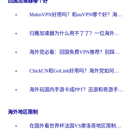
回国加速器哪个好
MalusVPN好用吗？和uuVPN哪个好？海外党无缝访问国内资源的真实对比与选择指南
归雁加速器为什么用不了了？一位海外游子的真实困惑与技术解答
海外党必看：回国免费VPN推荐？别踩坑！教你选对加速器无缝刷国内资源
ChickCN和GoLink好用吗？海外党如何选对回国加速器
海外玩国内手游卡成PPT？迅游和奇游手游哪个好？一篇讲透回国加速器怎么选
海外地区限制
在国外看世界杯法国VS摩洛哥地区限制？这篇指南让你流畅看中文解说无压力