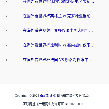
在国外看世界杯法国VS摩洛哥地区限制？这篇指南让你流畅看中文解说无压力
在国外看世界杯英格兰 vs 克罗地亚当前地区不可播放？这篇指南帮你搞定所有海外观赛难题
在海外看央视频世界杯仅限中国大陆？这篇指南帮你解锁中文解说+无卡顿直播
在海外看世界杯比利时 vs 塞内加尔仅限中国大陆？我找到了最流畅的中文解说之路
在国外看世界杯法国 VS 摩洛哥仅限中国大陆？海外党这样看中文解说赛事不卡顿
Copyright © 2023
番茄加速器
湖南精准量科技有限公司
互联网虚拟专用网业务许可证 B1-20231050