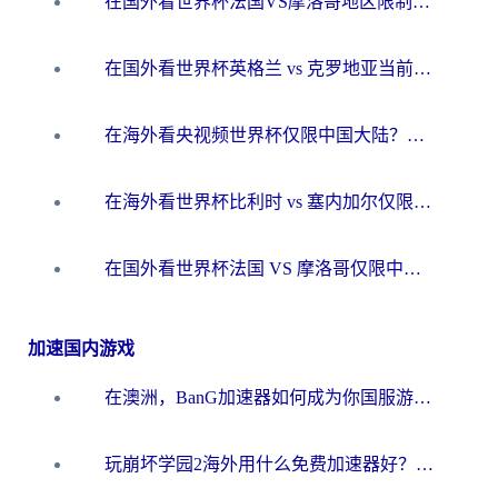
在国外看世界杯法国VS摩洛哥地区限制？这篇指南让你流畅看中文解说无压力
在国外看世界杯英格兰 vs 克罗地亚当前地区不可播放？这篇指南帮你搞定所有海外观赛难题
在海外看央视频世界杯仅限中国大陆？这篇指南帮你解锁中文解说+无卡顿直播
在海外看世界杯比利时 vs 塞内加尔仅限中国大陆？我找到了最流畅的中文解说之路
在国外看世界杯法国 VS 摩洛哥仅限中国大陆？海外党这样看中文解说赛事不卡顿
加速国内游戏
在澳洲，BanG加速器如何成为你国服游戏的“时光机”？
玩崩坏学园2海外用什么免费加速器好？2026海外党亲测国服游戏加速指南