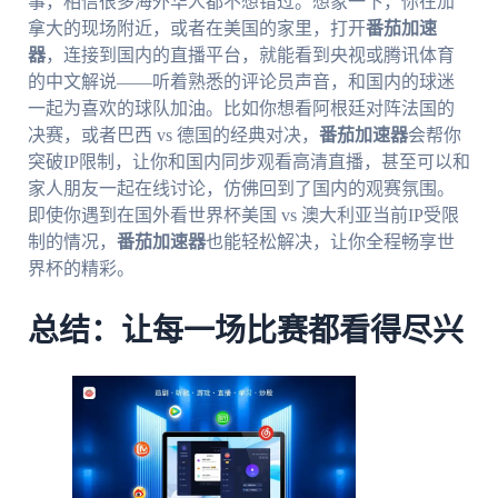
事，相信很多海外华人都不想错过。想象一下，你在加
拿大的现场附近，或者在美国的家里，打开
番茄加速
器
，连接到国内的直播平台，就能看到央视或腾讯体育
的中文解说——听着熟悉的评论员声音，和国内的球迷
一起为喜欢的球队加油。比如你想看阿根廷对阵法国的
决赛，或者巴西 vs 德国的经典对决，
番茄加速器
会帮你
突破IP限制，让你和国内同步观看高清直播，甚至可以和
家人朋友一起在线讨论，仿佛回到了国内的观赛氛围。
即使你遇到在国外看世界杯美国 vs 澳大利亚当前IP受限
制的情况，
番茄加速器
也能轻松解决，让你全程畅享世
界杯的精彩。
总结：让每一场比赛都看得尽兴