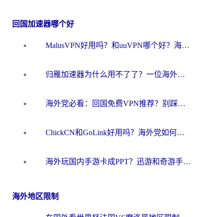
回国加速器哪个好
MalusVPN好用吗？和uuVPN哪个好？海外党无缝访问国内资源的真实对比与选择指南
归雁加速器为什么用不了了？一位海外游子的真实困惑与技术解答
海外党必看：回国免费VPN推荐？别踩坑！教你选对加速器无缝刷国内资源
ChickCN和GoLink好用吗？海外党如何选对回国加速器
海外玩国内手游卡成PPT？迅游和奇游手游哪个好？一篇讲透回国加速器怎么选
海外地区限制