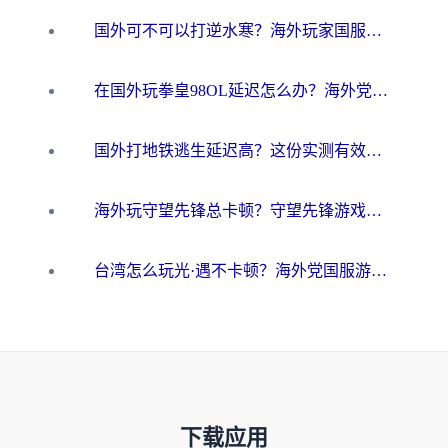
国外可不可以打逆水寒？海外玩家国服畅玩终极指南（附漫威荒野乱斗加速方案）
在国外玩拳皇98OL延迟怎么办？海外党亲测有效的低延迟指南
国外打地铁逃生延迟高？这份实测有效的低延迟指南帮你吃鸡
海外玩守望先锋总卡顿？守望先锋游戏加速器在哪里买&避坑指南（附欧洲非洲游戏实测）
台湾怎么玩光·遇不卡顿？海外党国服游戏加速终极攻略（附实测体验）
下载应用