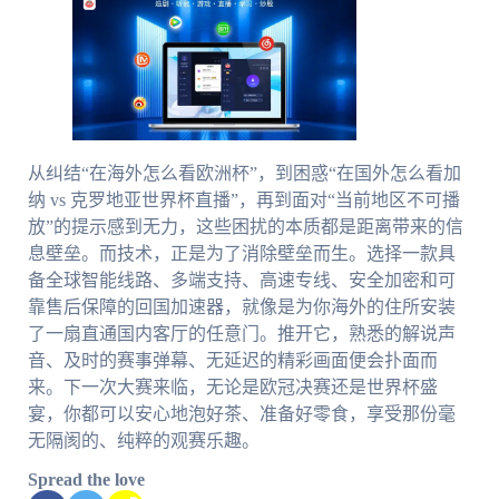
从纠结“在海外怎么看欧洲杯”，到困惑“在国外怎么看加
纳 vs 克罗地亚世界杯直播”，再到面对“当前地区不可播
放”的提示感到无力，这些困扰的本质都是距离带来的信
息壁垒。而技术，正是为了消除壁垒而生。选择一款具
备全球智能线路、多端支持、高速专线、安全加密和可
靠售后保障的回国加速器，就像是为你海外的住所安装
了一扇直通国内客厅的任意门。推开它，熟悉的解说声
音、及时的赛事弹幕、无延迟的精彩画面便会扑面而
来。下一次大赛来临，无论是欧冠决赛还是世界杯盛
宴，你都可以安心地泡好茶、准备好零食，享受那份毫
无隔阂的、纯粹的观赛乐趣。
Spread the love