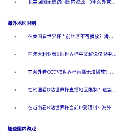
北美回国无缝访问国内资源：3年海外党亲测的加速器选择指南
海外地区限制
在美国看世界杯当前地区不可播放？海外党体育观赛终极指南来了！
在澳大利亚看B站世界杯中文解说仅限中国大陆？这篇指南帮你打破限制看遍赛事
在海外看CCTV5世界杯直播无法播放？这篇指南让你和国内球迷同步呐喊
在韩国看B站世界杯直播地区限制？这篇指南让你告别“当前地区不可播放”
在越南看B站世界杯当前IP受限制？海外党体育观赛终极指南来了
加速国内游戏