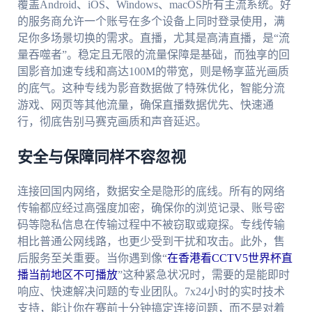
覆盖Android、iOS、Windows、macOS所有主流系统。好
的服务商允许一个账号在多个设备上同时登录使用，满
足你多场景切换的需求。直播，尤其是高清直播，是“流
量吞噬者”。稳定且无限的流量保障是基础，而独享的回
国影音加速专线和高达100M的带宽，则是畅享蓝光画质
的底气。这种专线为影音数据做了特殊优化，智能分流
游戏、网页等其他流量，确保直播数据优先、快速通
行，彻底告别马赛克画质和声音延迟。
安全与保障同样不容忽视
连接回国内网络，数据安全是隐形的底线。所有的网络
传输都应经过高强度加密，确保你的浏览记录、账号密
码等隐私信息在传输过程中不被窃取或窥探。专线传输
相比普通公网线路，也更少受到干扰和攻击。此外，售
后服务至关重要。当你遇到像“
在香港看CCTV5世界杯直
播当前地区不可播放
”这种紧急状况时，需要的是能即时
响应、快速解决问题的专业团队。7x24小时的实时技术
支持，能让你在赛前十分钟搞定连接问题，而不是对着