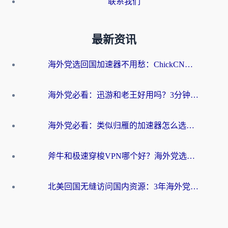
联系我们
最新资讯
海外党选回国加速器不用愁：ChickCN和洞见哪个好？一篇搞定所有疑问
海外党必看：迅游和老王好用吗？3分钟选对加速国内网络的加速器
海外党必看：类似归雁的加速器怎么选？一篇搞定无缝访问国内资源
斧牛和极速穿梭VPN哪个好？海外党选回国加速器必看的真实对比与避坑指南
北美回国无缝访问国内资源：3年海外党亲测的加速器选择指南