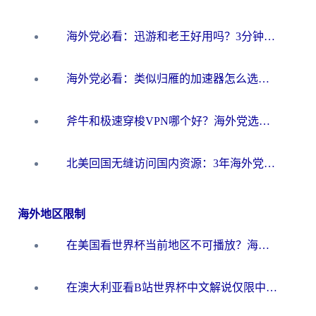
海外党必看：迅游和老王好用吗？3分钟选对加速国内网络的加速器
海外党必看：类似归雁的加速器怎么选？一篇搞定无缝访问国内资源
斧牛和极速穿梭VPN哪个好？海外党选回国加速器必看的真实对比与避坑指南
北美回国无缝访问国内资源：3年海外党亲测的加速器选择指南
海外地区限制
在美国看世界杯当前地区不可播放？海外党体育观赛终极指南来了！
在澳大利亚看B站世界杯中文解说仅限中国大陆？这篇指南帮你打破限制看遍赛事