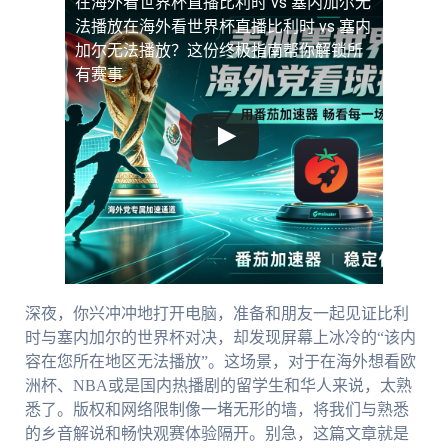
在海外看世界杯直播比利时 vs 塞内加尔无
法播放
在海外看世界杯直播比利时 vs 塞内
加尔无法播放？这份终极指南帮你解锁所
有赛事
深夜，你兴冲冲地打开电脑，准备和朋友一起见证比利
时与塞内加尔的世界杯对决，却发现屏幕上冰冷的“该内
容在您所在地区无法播放”。这场景，对于在海外想看欧
洲杯、NBA或是国内热播剧的留学生和华人来说，太熟
悉了。版权和网络限制像一堵无形的墙，将我们与熟悉
的乡音解说和畅快观赛体验隔开。别急，这篇文章就是