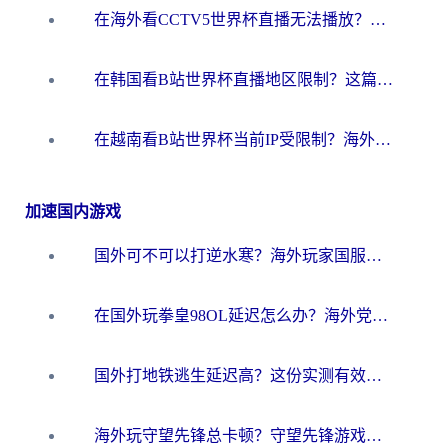
在海外看CCTV5世界杯直播无法播放？这篇指南让你和国内球迷同步呐喊
在韩国看B站世界杯直播地区限制？这篇指南让你告别“当前地区不可播放”
在越南看B站世界杯当前IP受限制？海外党体育观赛终极指南来了
加速国内游戏
国外可不可以打逆水寒？海外玩家国服畅玩终极指南（附漫威荒野乱斗加速方案）
在国外玩拳皇98OL延迟怎么办？海外党亲测有效的低延迟指南
国外打地铁逃生延迟高？这份实测有效的低延迟指南帮你吃鸡
海外玩守望先锋总卡顿？守望先锋游戏加速器在哪里买&避坑指南（附欧洲非洲游戏实测）