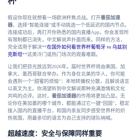
杯
假设你现在就想看一场欧洲杯焦点战。打开
番茄加速
器
，选择“智能连接”或手动挑选一个低延迟的国内节点。
连接成功后，再打开你熟悉的国内直播App，你会发现所
有限制都已消失，中文解说声扑面而来。同样的方法，
完全适用于解决**
在国外如何看世界杯葡萄牙 vs 乌兹别
克斯坦
**这类冷门或热门场次的观看难题。
让我们把目光放远到2026年。届时世界杯将由美国、加
拿大、墨西哥联合举办。作为身在北美的华人，你可能
会遇到一个“甜蜜的烦恼”：本地转播权分散，且解说语言
以英文为主。你渴望听到中文解说那种充满激情和文化
共鸣的点评。这时，
番茄加速器
的作用将更加凸显。无
论你在美加墨的哪个城市，都能通过它一键“回国”，稳定
接入国内的直播平台，和国内亲友同步感受世界杯的炽
热氛围，用最亲切的语言为自己支持的球队呐喊。
超越速度：安全与保障同样重要