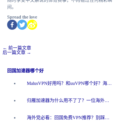
随时享受中文解说的体育赛事，不再错过任何精彩瞬
间。
Spread the love
←
前一篇文章
后一篇文章
→
回国加速器哪个好
MalusVPN好用吗？和uuVPN哪个好？海外党无缝访问国内资源的真实对比与选择指南
归雁加速器为什么用不了了？一位海外游子的真实困惑与技术解答
海外党必看：回国免费VPN推荐？别踩坑！教你选对加速器无缝刷国内资源