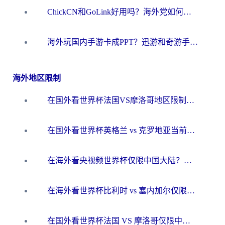
ChickCN和GoLink好用吗？海外党如何选对回国加速器
海外玩国内手游卡成PPT？迅游和奇游手游哪个好？一篇讲透回国加速器怎么选
海外地区限制
在国外看世界杯法国VS摩洛哥地区限制？这篇指南让你流畅看中文解说无压力
在国外看世界杯英格兰 vs 克罗地亚当前地区不可播放？这篇指南帮你搞定所有海外观赛难题
在海外看央视频世界杯仅限中国大陆？这篇指南帮你解锁中文解说+无卡顿直播
在海外看世界杯比利时 vs 塞内加尔仅限中国大陆？我找到了最流畅的中文解说之路
在国外看世界杯法国 VS 摩洛哥仅限中国大陆？海外党这样看中文解说赛事不卡顿