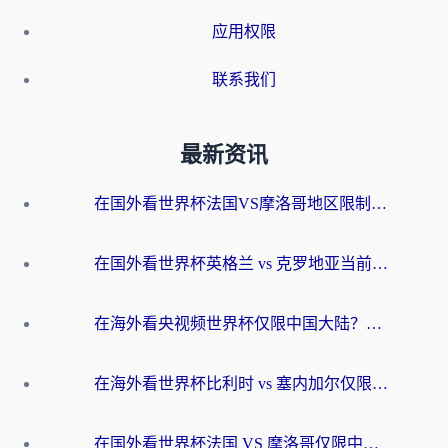
应用权限
联系我们
最新资讯
在国外看世界杯法国VS摩洛哥地区限制？这篇指南让你流畅看中文解说无压力
在国外看世界杯英格兰 vs 克罗地亚当前地区不可播放？这篇指南帮你搞定所有海外观赛难题
在海外看央视频世界杯仅限中国大陆？这篇指南帮你解锁中文解说+无卡顿直播
在海外看世界杯比利时 vs 塞内加尔仅限中国大陆？我找到了最流畅的中文解说之路
在国外看世界杯法国 VS 摩洛哥仅限中国大陆？海外党这样看中文解说赛事不卡顿