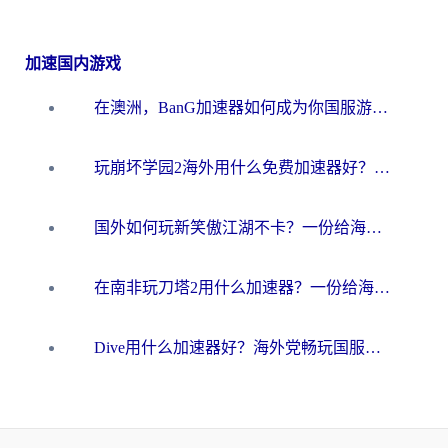
加速国内游戏
在澳洲，BanG加速器如何成为你国服游戏的“时光机”？
玩崩坏学园2海外用什么免费加速器好？2026海外党亲测国服游戏加速指南
国外如何玩新笑傲江湖不卡？一份给海外游子的终极网络指南
在南非玩刀塔2用什么加速器？一份给海外游子的终极生存指南
Dive用什么加速器好？海外党畅玩国服游戏的终极避坑指南