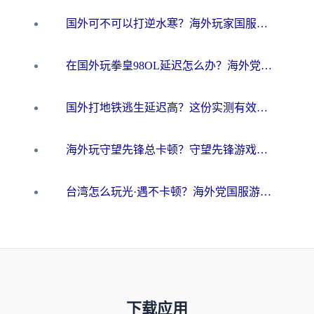
国外可不可以打逆水寒？海外玩家国服畅玩终极指南（附漫威荒野乱斗加速方案）
在国外玩拳皇98OL延迟怎么办？海外党亲测有效的低延迟指南
国外打地铁逃生延迟高？这份实测有效的低延迟指南帮你吃鸡
海外玩守望先锋总卡顿？守望先锋游戏加速器在哪里买&避坑指南（附欧洲非洲游戏实测）
台湾怎么玩光·遇不卡顿？海外党国服游戏加速终极攻略（附实测体验）
下载应用