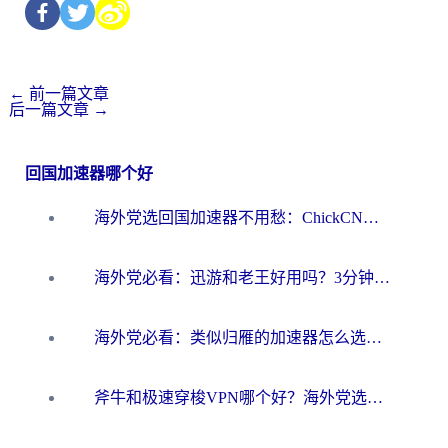
←
前一篇文章
后一篇文章
→
回国加速器哪个好
海外党选回国加速器不用愁：ChickCN和洞见哪个好？一篇搞定所有疑问
海外党必看：迅游和老王好用吗？3分钟选对加速国内网络的加速器
海外党必看：类似归雁的加速器怎么选？一篇搞定无缝访问国内资源
斧牛和极速穿梭VPN哪个好？海外党选回国加速器必看的真实对比与避坑指南