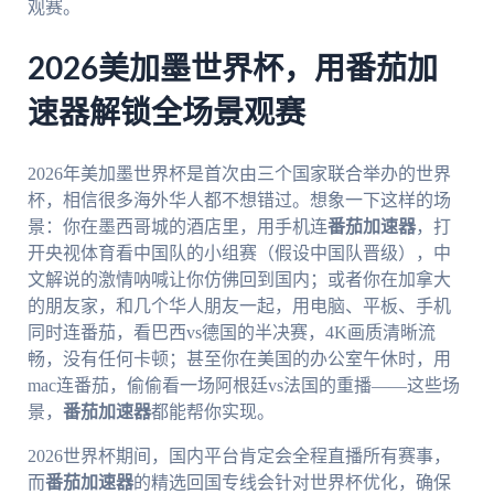
观赛。
2026美加墨世界杯，用番茄加
速器解锁全场景观赛
2026年美加墨世界杯是首次由三个国家联合举办的世界
杯，相信很多海外华人都不想错过。想象一下这样的场
景：你在墨西哥城的酒店里，用手机连
番茄加速器
，打
开央视体育看中国队的小组赛（假设中国队晋级），中
文解说的激情呐喊让你仿佛回到国内；或者你在加拿大
的朋友家，和几个华人朋友一起，用电脑、平板、手机
同时连番茄，看巴西vs德国的半决赛，4K画质清晰流
畅，没有任何卡顿；甚至你在美国的办公室午休时，用
mac连番茄，偷偷看一场阿根廷vs法国的重播——这些场
景，
番茄加速器
都能帮你实现。
2026世界杯期间，国内平台肯定会全程直播所有赛事，
而
番茄加速器
的精选回国专线会针对世界杯优化，确保