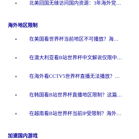
北美回国无缝访问国内资源：3年海外党亲测的加速器选择指南
海外地区限制
在美国看世界杯当前地区不可播放？海外党体育观赛终极指南来了！
在澳大利亚看B站世界杯中文解说仅限中国大陆？这篇指南帮你打破限制看遍赛事
在海外看CCTV5世界杯直播无法播放？这篇指南让你和国内球迷同步呐喊
在韩国看B站世界杯直播地区限制？这篇指南让你告别“当前地区不可播放”
在越南看B站世界杯当前IP受限制？海外党体育观赛终极指南来了
加速国内游戏