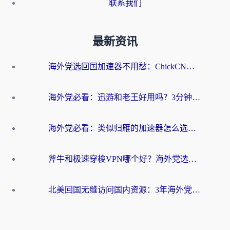
联系我们
最新资讯
海外党选回国加速器不用愁：ChickCN和洞见哪个好？一篇搞定所有疑问
海外党必看：迅游和老王好用吗？3分钟选对加速国内网络的加速器
海外党必看：类似归雁的加速器怎么选？一篇搞定无缝访问国内资源
斧牛和极速穿梭VPN哪个好？海外党选回国加速器必看的真实对比与避坑指南
北美回国无缝访问国内资源：3年海外党亲测的加速器选择指南