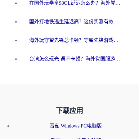
在国外玩拳皇98OL延迟怎么办？海外党亲测有效的低延迟指南
国外打地铁逃生延迟高？这份实测有效的低延迟指南帮你吃鸡
海外玩守望先锋总卡顿？守望先锋游戏加速器在哪里买&避坑指南（附欧洲非洲游戏实测）
台湾怎么玩光·遇不卡顿？海外党国服游戏加速终极攻略（附实测体验）
下载应用
番茄 Windows PC电脑版