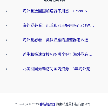
海外党选回国加速器不用愁：ChickCN和洞见哪个好？一篇搞定所有疑问
海外党必看：迅游和老王好用吗？3分钟选对加速国内网络的加速器
海外党必看：类似归雁的加速器怎么选？一篇搞定无缝访问国内资源
斧牛和极速穿梭VPN哪个好？海外党选回国加速器必看的真实对比与避坑指南
北美回国无缝访问国内资源：3年海外党亲测的加速器选择指南
Copyright © 2023
番茄加速器
湖南精准量科技有限公司