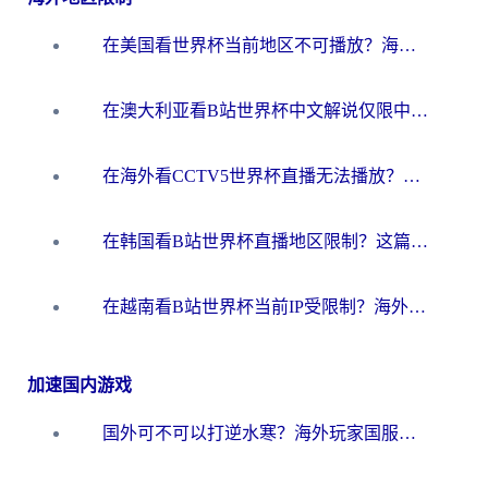
在美国看世界杯当前地区不可播放？海外党体育观赛终极指南来了！
在澳大利亚看B站世界杯中文解说仅限中国大陆？这篇指南帮你打破限制看遍赛事
在海外看CCTV5世界杯直播无法播放？这篇指南让你和国内球迷同步呐喊
在韩国看B站世界杯直播地区限制？这篇指南让你告别“当前地区不可播放”
在越南看B站世界杯当前IP受限制？海外党体育观赛终极指南来了
加速国内游戏
国外可不可以打逆水寒？海外玩家国服畅玩终极指南（附漫威荒野乱斗加速方案）