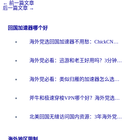
←
前一篇文章
后一篇文章
→
回国加速器哪个好
海外党选回国加速器不用愁：ChickCN和洞见哪个好？一篇搞定所有疑问
海外党必看：迅游和老王好用吗？3分钟选对加速国内网络的加速器
海外党必看：类似归雁的加速器怎么选？一篇搞定无缝访问国内资源
斧牛和极速穿梭VPN哪个好？海外党选回国加速器必看的真实对比与避坑指南
北美回国无缝访问国内资源：3年海外党亲测的加速器选择指南
海外地区限制