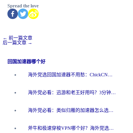
Spread the love
←
前一篇文章
后一篇文章
→
回国加速器哪个好
海外党选回国加速器不用愁：ChickCN和洞见哪个好？一篇搞定所有疑问
海外党必看：迅游和老王好用吗？3分钟选对加速国内网络的加速器
海外党必看：类似归雁的加速器怎么选？一篇搞定无缝访问国内资源
斧牛和极速穿梭VPN哪个好？海外党选回国加速器必看的真实对比与避坑指南