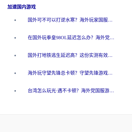
加速国内游戏
国外可不可以打逆水寒？海外玩家国服畅玩终极指南（附漫威荒野乱斗加速方案）
在国外玩拳皇98OL延迟怎么办？海外党亲测有效的低延迟指南
国外打地铁逃生延迟高？这份实测有效的低延迟指南帮你吃鸡
海外玩守望先锋总卡顿？守望先锋游戏加速器在哪里买&避坑指南（附欧洲非洲游戏实测）
台湾怎么玩光·遇不卡顿？海外党国服游戏加速终极攻略（附实测体验）