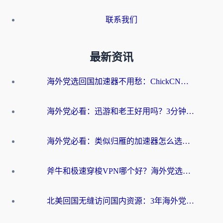
联系我们
最新资讯
海外党选回国加速器不用愁：ChickCN和洞见哪个好？一篇搞定所有疑问
海外党必看：迅游和老王好用吗？3分钟选对加速国内网络的加速器
海外党必看：类似归雁的加速器怎么选？一篇搞定无缝访问国内资源
斧牛和极速穿梭VPN哪个好？海外党选回国加速器必看的真实对比与避坑指南
北美回国无缝访问国内资源：3年海外党亲测的加速器选择指南