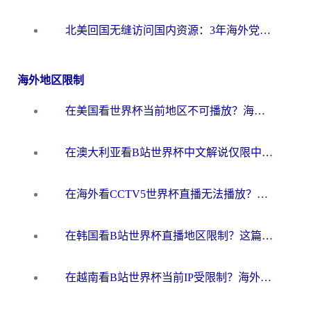
北美回国无缝访问国内资源：3年海外党亲测的加速器选择指南
海外地区限制
在美国看世界杯当前地区不可播放？海外党体育观赛终极指南来了！
在澳大利亚看B站世界杯中文解说仅限中国大陆？这篇指南帮你打破限制看遍赛事
在海外看CCTV5世界杯直播无法播放？这篇指南让你和国内球迷同步呐喊
在韩国看B站世界杯直播地区限制？这篇指南让你告别“当前地区不可播放”
在越南看B站世界杯当前IP受限制？海外党体育观赛终极指南来了