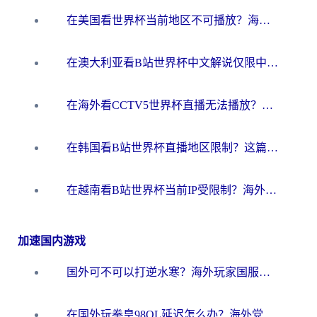
在美国看世界杯当前地区不可播放？海外党体育观赛终极指南来了！
在澳大利亚看B站世界杯中文解说仅限中国大陆？这篇指南帮你打破限制看遍赛事
在海外看CCTV5世界杯直播无法播放？这篇指南让你和国内球迷同步呐喊
在韩国看B站世界杯直播地区限制？这篇指南让你告别“当前地区不可播放”
在越南看B站世界杯当前IP受限制？海外党体育观赛终极指南来了
加速国内游戏
国外可不可以打逆水寒？海外玩家国服畅玩终极指南（附漫威荒野乱斗加速方案）
在国外玩拳皇98OL延迟怎么办？海外党亲测有效的低延迟指南