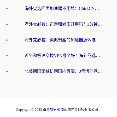
海外党选回国加速器不用愁：ChickCN和洞见哪个好？一篇搞定所有疑问
海外党必看：迅游和老王好用吗？3分钟选对加速国内网络的加速器
海外党必看：类似归雁的加速器怎么选？一篇搞定无缝访问国内资源
斧牛和极速穿梭VPN哪个好？海外党选回国加速器必看的真实对比与避坑指南
北美回国无缝访问国内资源：3年海外党亲测的加速器选择指南
Copyright © 2023
番茄加速器
湖南精准量科技有限公司