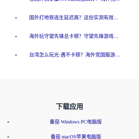
国外打地铁逃生延迟高？这份实测有效的低延迟指南帮你吃鸡
海外玩守望先锋总卡顿？守望先锋游戏加速器在哪里买&避坑指南（附欧洲非洲游戏实测）
台湾怎么玩光·遇不卡顿？海外党国服游戏加速终极攻略（附实测体验）
下载应用
番茄 Windows PC电脑版
番茄 macOS苹果电脑版