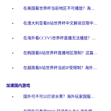
在美国看世界杯当前地区不可播放？海外党体育观赛终极指南来了！
在澳大利亚看B站世界杯中文解说仅限中国大陆？这篇指南帮你打破限制看遍赛事
在海外看CCTV5世界杯直播无法播放？这篇指南让你和国内球迷同步呐喊
在韩国看B站世界杯直播地区限制？这篇指南让你告别“当前地区不可播放”
在越南看B站世界杯当前IP受限制？海外党体育观赛终极指南来了
加速国内游戏
国外可不可以打逆水寒？海外玩家国服畅玩终极指南（附漫威荒野乱斗加速方案）