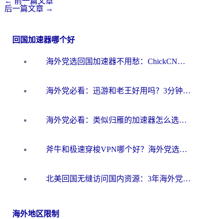
←
前一篇文章
后一篇文章
→
回国加速器哪个好
海外党选回国加速器不用愁：ChickCN和洞见哪个好？一篇搞定所有疑问
海外党必看：迅游和老王好用吗？3分钟选对加速国内网络的加速器
海外党必看：类似归雁的加速器怎么选？一篇搞定无缝访问国内资源
斧牛和极速穿梭VPN哪个好？海外党选回国加速器必看的真实对比与避坑指南
北美回国无缝访问国内资源：3年海外党亲测的加速器选择指南
海外地区限制