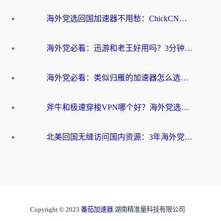
海外党选回国加速器不用愁：ChickCN和洞见哪个好？一篇搞定所有疑问
海外党必看：迅游和老王好用吗？3分钟选对加速国内网络的加速器
海外党必看：类似归雁的加速器怎么选？一篇搞定无缝访问国内资源
斧牛和极速穿梭VPN哪个好？海外党选回国加速器必看的真实对比与避坑指南
北美回国无缝访问国内资源：3年海外党亲测的加速器选择指南
Copyright © 2023
番茄加速器
湖南精准量科技有限公司