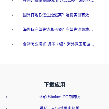
在国外玩拳皇98OL延迟怎么办？海外党亲测有效的低延迟指南
国外打地铁逃生延迟高？这份实测有效的低延迟指南帮你吃鸡
海外玩守望先锋总卡顿？守望先锋游戏加速器在哪里买&避坑指南（附欧洲非洲游戏实测）
台湾怎么玩光·遇不卡顿？海外党国服游戏加速终极攻略（附实测体验）
下载应用
番茄 Windows PC电脑版
番茄 macOS苹果电脑版