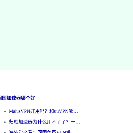
回国加速器哪个好
MalusVPN好用吗？和uuVPN哪个好？海外党无缝访问国内资源的真实对比与选择指南
归雁加速器为什么用不了了？一位海外游子的真实困惑与技术解答
海外党必看：回国免费VPN推荐？别踩坑！教你选对加速器无缝刷国内资源