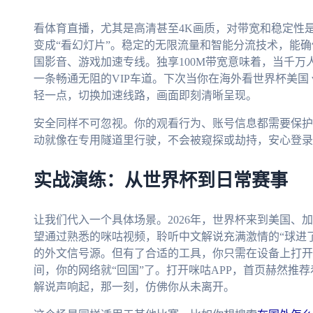
看体育直播，尤其是高清甚至4K画质，对带宽和稳定性
变成“看幻灯片”。稳定的无限流量和智能分流技术，能
国影音、游戏加速专线。独享100M带宽意味着，当千
一条畅通无阻的VIP车道。下次当你在海外看世界杯美国 
轻一点，切换加速线路，画面即刻清晰呈现。
安全同样不可忽视。你的观看行为、账号信息都需要保护
动就像在专用隧道里行驶，不会被窥探或劫持，安心登录
实战演练：从世界杯到日常赛事
让我们代入一个具体场景。2026年，世界杯来到美国、
望通过熟悉的咪咕视频，聆听中文解说充满激情的“球进
的外文信号源。但有了合适的工具，你只需在设备上打开客
间，你的网络就“回国”了。打开咪咕APP，首页赫然推
解说声响起，那一刻，仿佛你从未离开。