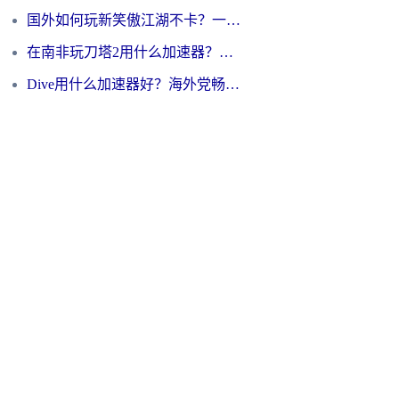
国外如何玩新笑傲江湖不卡？一份给海外游子的终极网络指南
在南非玩刀塔2用什么加速器？一份给海外游子的终极生存指南
Dive用什么加速器好？海外党畅玩国服游戏的终极避坑指南