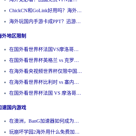
ChickCN和GoLink好用吗？海外党如何选对回国加速器
海外玩国内手游卡成PPT？迅游和奇游手游哪个好？一篇讲透回国加速器怎么选
海外地区限制
在国外看世界杯法国VS摩洛哥地区限制？这篇指南让你流畅看中文解说无压力
在国外看世界杯英格兰 vs 克罗地亚当前地区不可播放？这篇指南帮你搞定所有海外观赛难题
在海外看央视频世界杯仅限中国大陆？这篇指南帮你解锁中文解说+无卡顿直播
在海外看世界杯比利时 vs 塞内加尔仅限中国大陆？我找到了最流畅的中文解说之路
在国外看世界杯法国 VS 摩洛哥仅限中国大陆？海外党这样看中文解说赛事不卡顿
加速国内游戏
在澳洲，BanG加速器如何成为你国服游戏的“时光机”？
玩崩坏学园2海外用什么免费加速器好？2026海外党亲测国服游戏加速指南