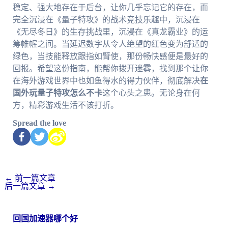
稳定、强大地存在于后台，让你几乎忘记它的存在，而
完全沉浸在《量子特攻》的战术竞技乐趣中，沉浸在
《无尽冬日》的生存挑战里，沉浸在《真龙霸业》的运
筹帷幄之间。当延迟数字从令人绝望的红色变为舒适的
绿色，当技能释放跟指如臂使，那份畅快感便是最好的
回报。希望这份指南，能帮你拨开迷雾，找到那个让你
在海外游戏世界中也如鱼得水的得力伙伴，彻底解决
在
国外玩量子特攻怎么不卡
这个心头之患。无论身在何
方，精彩游戏生活不该打折。
Spread the love
←
前一篇文章
后一篇文章
→
回国加速器哪个好