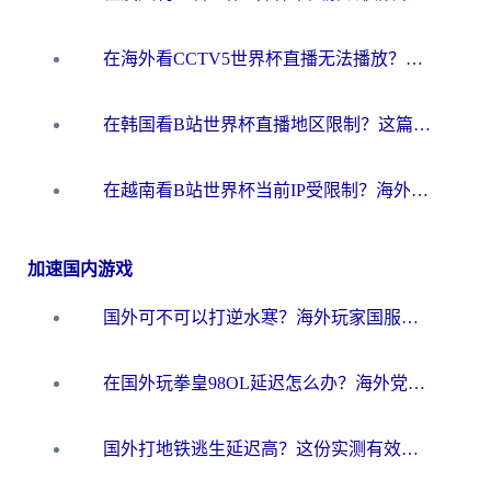
在海外看CCTV5世界杯直播无法播放？这篇指南让你和国内球迷同步呐喊
在韩国看B站世界杯直播地区限制？这篇指南让你告别“当前地区不可播放”
在越南看B站世界杯当前IP受限制？海外党体育观赛终极指南来了
加速国内游戏
国外可不可以打逆水寒？海外玩家国服畅玩终极指南（附漫威荒野乱斗加速方案）
在国外玩拳皇98OL延迟怎么办？海外党亲测有效的低延迟指南
国外打地铁逃生延迟高？这份实测有效的低延迟指南帮你吃鸡