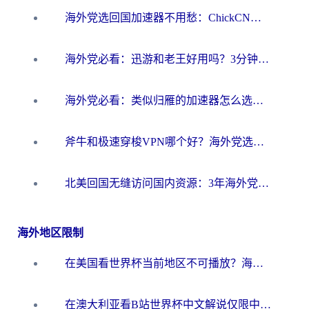
海外党选回国加速器不用愁：ChickCN和洞见哪个好？一篇搞定所有疑问
海外党必看：迅游和老王好用吗？3分钟选对加速国内网络的加速器
海外党必看：类似归雁的加速器怎么选？一篇搞定无缝访问国内资源
斧牛和极速穿梭VPN哪个好？海外党选回国加速器必看的真实对比与避坑指南
北美回国无缝访问国内资源：3年海外党亲测的加速器选择指南
海外地区限制
在美国看世界杯当前地区不可播放？海外党体育观赛终极指南来了！
在澳大利亚看B站世界杯中文解说仅限中国大陆？这篇指南帮你打破限制看遍赛事