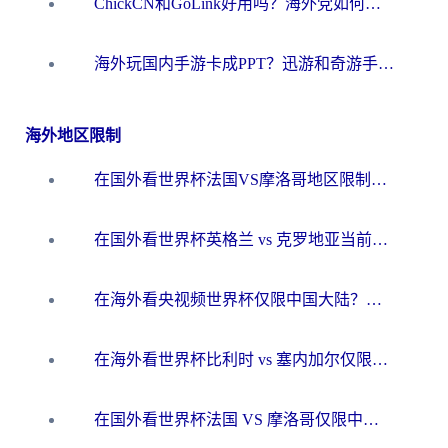
ChickCN和GoLink好用吗？海外党如何选对回国加速器
海外玩国内手游卡成PPT？迅游和奇游手游哪个好？一篇讲透回国加速器怎么选
海外地区限制
在国外看世界杯法国VS摩洛哥地区限制？这篇指南让你流畅看中文解说无压力
在国外看世界杯英格兰 vs 克罗地亚当前地区不可播放？这篇指南帮你搞定所有海外观赛难题
在海外看央视频世界杯仅限中国大陆？这篇指南帮你解锁中文解说+无卡顿直播
在海外看世界杯比利时 vs 塞内加尔仅限中国大陆？我找到了最流畅的中文解说之路
在国外看世界杯法国 VS 摩洛哥仅限中国大陆？海外党这样看中文解说赛事不卡顿