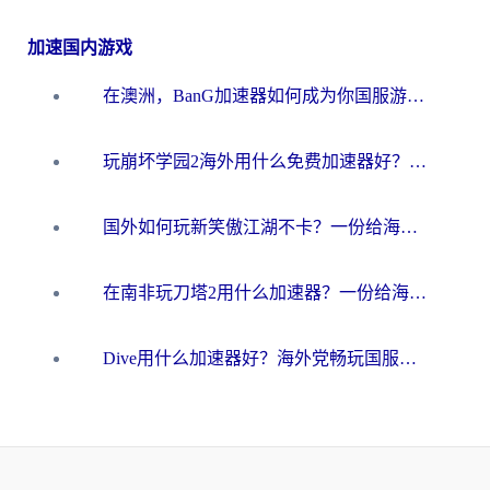
加速国内游戏
在澳洲，BanG加速器如何成为你国服游戏的“时光机”？
玩崩坏学园2海外用什么免费加速器好？2026海外党亲测国服游戏加速指南
国外如何玩新笑傲江湖不卡？一份给海外游子的终极网络指南
在南非玩刀塔2用什么加速器？一份给海外游子的终极生存指南
Dive用什么加速器好？海外党畅玩国服游戏的终极避坑指南