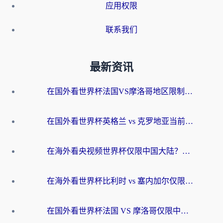
应用权限
联系我们
最新资讯
在国外看世界杯法国VS摩洛哥地区限制？这篇指南让你流畅看中文解说无压力
在国外看世界杯英格兰 vs 克罗地亚当前地区不可播放？这篇指南帮你搞定所有海外观赛难题
在海外看央视频世界杯仅限中国大陆？这篇指南帮你解锁中文解说+无卡顿直播
在海外看世界杯比利时 vs 塞内加尔仅限中国大陆？我找到了最流畅的中文解说之路
在国外看世界杯法国 VS 摩洛哥仅限中国大陆？海外党这样看中文解说赛事不卡顿