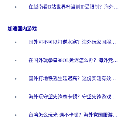
在越南看B站世界杯当前IP受限制？海外党体育观赛终极指南来了
加速国内游戏
国外可不可以打逆水寒？海外玩家国服畅玩终极指南（附漫威荒野乱斗加速方案）
在国外玩拳皇98OL延迟怎么办？海外党亲测有效的低延迟指南
国外打地铁逃生延迟高？这份实测有效的低延迟指南帮你吃鸡
海外玩守望先锋总卡顿？守望先锋游戏加速器在哪里买&避坑指南（附欧洲非洲游戏实测）
台湾怎么玩光·遇不卡顿？海外党国服游戏加速终极攻略（附实测体验）