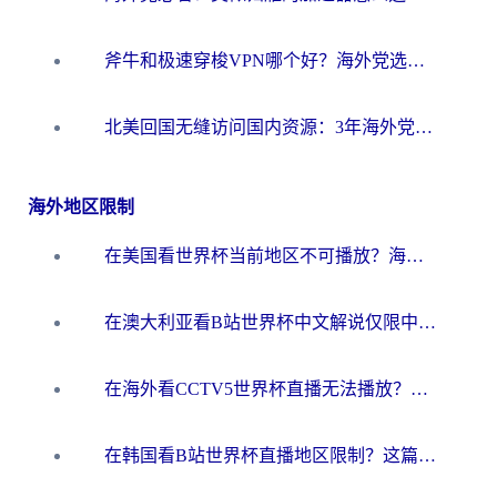
斧牛和极速穿梭VPN哪个好？海外党选回国加速器必看的真实对比与避坑指南
北美回国无缝访问国内资源：3年海外党亲测的加速器选择指南
海外地区限制
在美国看世界杯当前地区不可播放？海外党体育观赛终极指南来了！
在澳大利亚看B站世界杯中文解说仅限中国大陆？这篇指南帮你打破限制看遍赛事
在海外看CCTV5世界杯直播无法播放？这篇指南让你和国内球迷同步呐喊
在韩国看B站世界杯直播地区限制？这篇指南让你告别“当前地区不可播放”