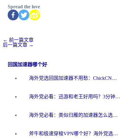
Spread the love
←
前一篇文章
后一篇文章
→
回国加速器哪个好
海外党选回国加速器不用愁：ChickCN和洞见哪个好？一篇搞定所有疑问
海外党必看：迅游和老王好用吗？3分钟选对加速国内网络的加速器
海外党必看：类似归雁的加速器怎么选？一篇搞定无缝访问国内资源
斧牛和极速穿梭VPN哪个好？海外党选回国加速器必看的真实对比与避坑指南