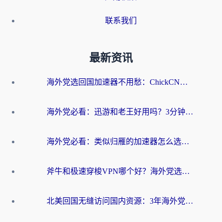
联系我们
最新资讯
海外党选回国加速器不用愁：ChickCN和洞见哪个好？一篇搞定所有疑问
海外党必看：迅游和老王好用吗？3分钟选对加速国内网络的加速器
海外党必看：类似归雁的加速器怎么选？一篇搞定无缝访问国内资源
斧牛和极速穿梭VPN哪个好？海外党选回国加速器必看的真实对比与避坑指南
北美回国无缝访问国内资源：3年海外党亲测的加速器选择指南