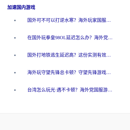
加速国内游戏
国外可不可以打逆水寒？海外玩家国服畅玩终极指南（附漫威荒野乱斗加速方案）
在国外玩拳皇98OL延迟怎么办？海外党亲测有效的低延迟指南
国外打地铁逃生延迟高？这份实测有效的低延迟指南帮你吃鸡
海外玩守望先锋总卡顿？守望先锋游戏加速器在哪里买&避坑指南（附欧洲非洲游戏实测）
台湾怎么玩光·遇不卡顿？海外党国服游戏加速终极攻略（附实测体验）