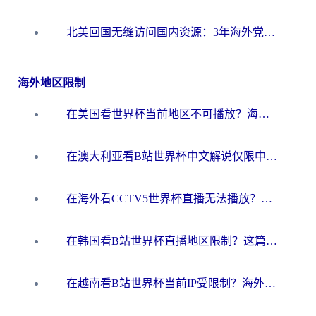
北美回国无缝访问国内资源：3年海外党亲测的加速器选择指南
海外地区限制
在美国看世界杯当前地区不可播放？海外党体育观赛终极指南来了！
在澳大利亚看B站世界杯中文解说仅限中国大陆？这篇指南帮你打破限制看遍赛事
在海外看CCTV5世界杯直播无法播放？这篇指南让你和国内球迷同步呐喊
在韩国看B站世界杯直播地区限制？这篇指南让你告别“当前地区不可播放”
在越南看B站世界杯当前IP受限制？海外党体育观赛终极指南来了