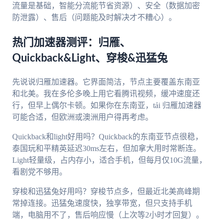
流量是基础，智能分流能节省资源）、安全（数据加密
防泄露）、售后（问题能及时解决才不糟心）。
热门加速器测评：归雁、
Quickback&Light、穿梭&迅猛兔
先说说归雁加速器。它界面简洁，节点主要覆盖东南亚
和北美。我在多伦多晚上用它看腾讯视频，缓冲速度还
行，但早上偶尔卡顿。如果你在东南亚，tải 归雁加速器
可能合适，但欧洲或澳洲用户得再考虑。
Quickback和light好用吗？Quickback的东南亚节点很稳，
泰国玩和平精英延迟30ms左右，但加拿大用时常断连。
Light轻量级，占内存小，适合手机，但每月仅10G流量，
看剧党不够用。
穿梭和迅猛兔好用吗？穿梭节点多，但最近北美高峰期
常掉连接。迅猛兔速度快，独享带宽，但只支持手机
端，电脑用不了，售后响应慢（上次等2小时才回复）。