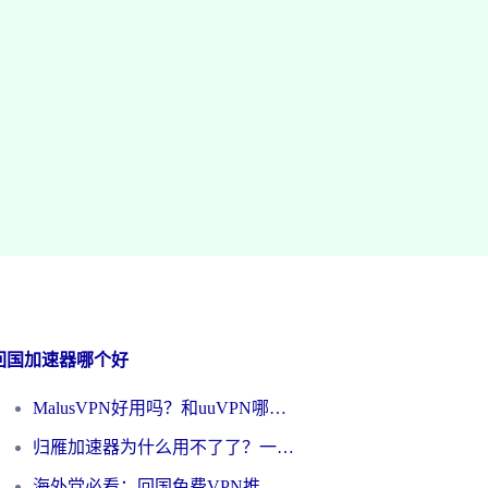
回国加速器哪个好
MalusVPN好用吗？和uuVPN哪个好？海外党无缝访问国内资源的真实对比与选择指南
归雁加速器为什么用不了了？一位海外游子的真实困惑与技术解答
海外党必看：回国免费VPN推荐？别踩坑！教你选对加速器无缝刷国内资源