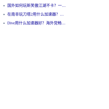
国外如何玩新笑傲江湖不卡？一份给海外游子的终极网络指南
在南非玩刀塔2用什么加速器？一份给海外游子的终极生存指南
Dive用什么加速器好？海外党畅玩国服游戏的终极避坑指南