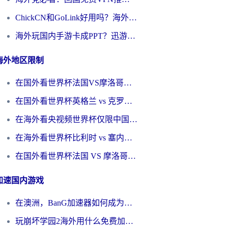
ChickCN和GoLink好用吗？海外党如何选对回国加速器
海外玩国内手游卡成PPT？迅游和奇游手游哪个好？一篇讲透回国加速器怎么选
海外地区限制
在国外看世界杯法国VS摩洛哥地区限制？这篇指南让你流畅看中文解说无压力
在国外看世界杯英格兰 vs 克罗地亚当前地区不可播放？这篇指南帮你搞定所有海外观赛难题
在海外看央视频世界杯仅限中国大陆？这篇指南帮你解锁中文解说+无卡顿直播
在海外看世界杯比利时 vs 塞内加尔仅限中国大陆？我找到了最流畅的中文解说之路
在国外看世界杯法国 VS 摩洛哥仅限中国大陆？海外党这样看中文解说赛事不卡顿
加速国内游戏
在澳洲，BanG加速器如何成为你国服游戏的“时光机”？
玩崩坏学园2海外用什么免费加速器好？2026海外党亲测国服游戏加速指南