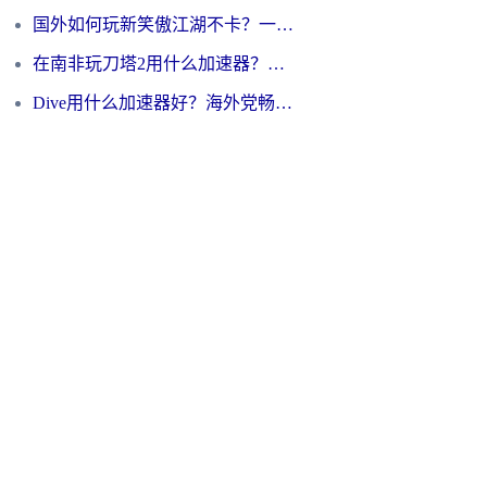
国外如何玩新笑傲江湖不卡？一份给海外游子的终极网络指南
在南非玩刀塔2用什么加速器？一份给海外游子的终极生存指南
Dive用什么加速器好？海外党畅玩国服游戏的终极避坑指南