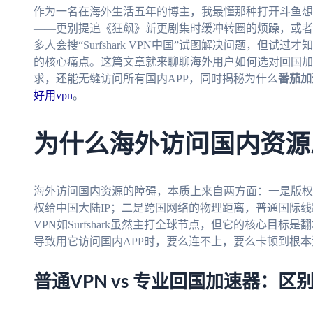
作为一名在海外生活五年的博主，我最懂那种打开斗鱼想
——更别提追《狂飙》新更剧集时缓冲转圈的烦躁，或者
多人会搜“Surfshark VPN中国”试图解决问题，但
的核心痛点。这篇文章就来聊聊海外用户如何选对回国加
求，还能无缝访问所有国内APP，同时揭秘为什么
番茄加
好用vpn
。
为什么海外访问国内资源
海外访问国内资源的障碍，本质上来自两方面：一是版权
权给中国大陆IP；二是跨国网络的物理距离，普通国际
VPN如Surfshark虽然主打全球节点，但它的核心目
导致用它访问国内APP时，要么连不上，要么卡顿到根
普通VPN vs 专业回国加速器：区