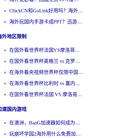
ChickCN和GoLink好用吗？海外党如何选对回国加速器
海外玩国内手游卡成PPT？迅游和奇游手游哪个好？一篇讲透回国加速器怎么选
海外地区限制
在国外看世界杯法国VS摩洛哥地区限制？这篇指南让你流畅看中文解说无压力
在国外看世界杯英格兰 vs 克罗地亚当前地区不可播放？这篇指南帮你搞定所有海外观赛难题
在海外看央视频世界杯仅限中国大陆？这篇指南帮你解锁中文解说+无卡顿直播
在海外看世界杯比利时 vs 塞内加尔仅限中国大陆？我找到了最流畅的中文解说之路
在国外看世界杯法国 VS 摩洛哥仅限中国大陆？海外党这样看中文解说赛事不卡顿
加速国内游戏
在澳洲，BanG加速器如何成为你国服游戏的“时光机”？
玩崩坏学园2海外用什么免费加速器好？2026海外党亲测国服游戏加速指南