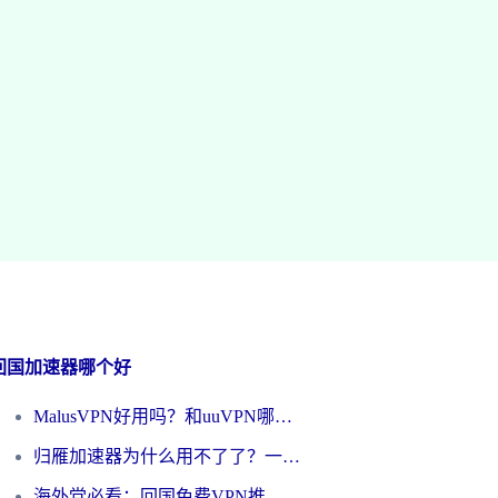
回国加速器哪个好
MalusVPN好用吗？和uuVPN哪个好？海外党无缝访问国内资源的真实对比与选择指南
归雁加速器为什么用不了了？一位海外游子的真实困惑与技术解答
海外党必看：回国免费VPN推荐？别踩坑！教你选对加速器无缝刷国内资源