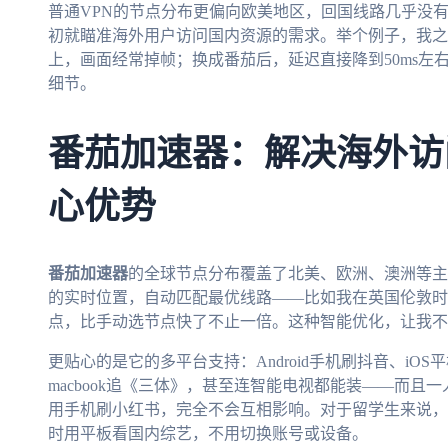
普通VPN的节点分布更偏向欧美地区，回国线路几乎没
初就瞄准海外用户访问国内资源的需求。举个例子，我之前用Su
上，画面经常掉帧；换成番茄后，延迟直接降到50ms左右
细节。
番茄加速器：解决海外访
心优势
番茄加速器
的全球节点分布覆盖了北美、欧洲、澳洲等主
的实时位置，自动匹配最优线路——比如我在英国伦敦时
点，比手动选节点快了不止一倍。这种智能优化，让我不
更贴心的是它的多平台支持：Android手机刷抖音、iOS
macbook追《三体》，甚至连智能电视都能装——而
用手机刷小红书，完全不会互相影响。对于留学生来说，
时用平板看国内综艺，不用切换账号或设备。