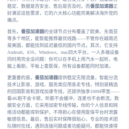
稳定、数据是否安全、售后是否及时。而
番茄加速器
正
好满足这些需求，它的六大核心功能完美解决海外党的
痛点。
首先，
番茄加速器
的全球节点分布覆盖了欧美、东南亚
等多个地区，能智能推荐最优线路——不管你在越南还
是美国，都能找到延迟最低的国内节点。其次，它支持
Android、iOS、Windows、mac四大平台，一人多端设备
同时用完全没问题：你可以在手机上用汽水一起听，电
脑上看剧，平板上查医保，所有设备都能同时加速。
更重要的是，
番茄加速器
提供稳定无限流量，智能分流
技术让影音、游戏、服务类应用各走专线，特别是精选
的回国影音和游戏加速专线，还提供独享100M带宽——
看4K剧不会卡顿，听歌不会缓冲，连麦也不会断流。数
据安全方面，它采用加密专线传输，你的个人信息和网
络活动都能得到保护，不用担心在使用医保平台时泄露
敏感信息。最后，售后实时保障很贴心，专业的技术团
队随时在线，遇到连接问题或者功能疑问，都能快速得