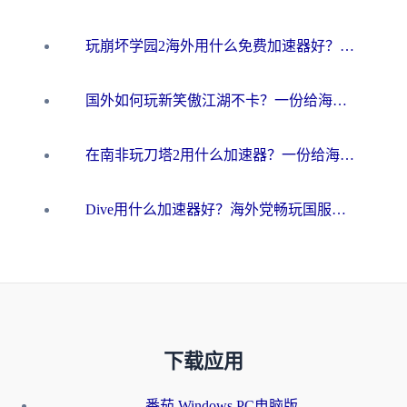
玩崩坏学园2海外用什么免费加速器好？2026海外党亲测国服游戏加速指南
国外如何玩新笑傲江湖不卡？一份给海外游子的终极网络指南
在南非玩刀塔2用什么加速器？一份给海外游子的终极生存指南
Dive用什么加速器好？海外党畅玩国服游戏的终极避坑指南
下载应用
番茄 Windows PC电脑版