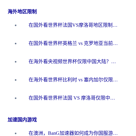
海外地区限制
在国外看世界杯法国VS摩洛哥地区限制？这篇指南让你流畅看中文解说无压力
在国外看世界杯英格兰 vs 克罗地亚当前地区不可播放？这篇指南帮你搞定所有海外观赛难题
在海外看央视频世界杯仅限中国大陆？这篇指南帮你解锁中文解说+无卡顿直播
在海外看世界杯比利时 vs 塞内加尔仅限中国大陆？我找到了最流畅的中文解说之路
在国外看世界杯法国 VS 摩洛哥仅限中国大陆？海外党这样看中文解说赛事不卡顿
加速国内游戏
在澳洲，BanG加速器如何成为你国服游戏的“时光机”？