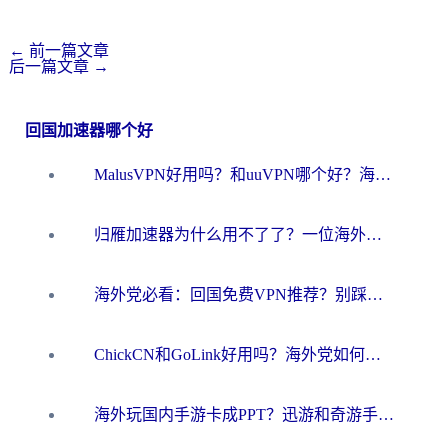
←
前一篇文章
后一篇文章
→
回国加速器哪个好
MalusVPN好用吗？和uuVPN哪个好？海外党无缝访问国内资源的真实对比与选择指南
归雁加速器为什么用不了了？一位海外游子的真实困惑与技术解答
海外党必看：回国免费VPN推荐？别踩坑！教你选对加速器无缝刷国内资源
ChickCN和GoLink好用吗？海外党如何选对回国加速器
海外玩国内手游卡成PPT？迅游和奇游手游哪个好？一篇讲透回国加速器怎么选