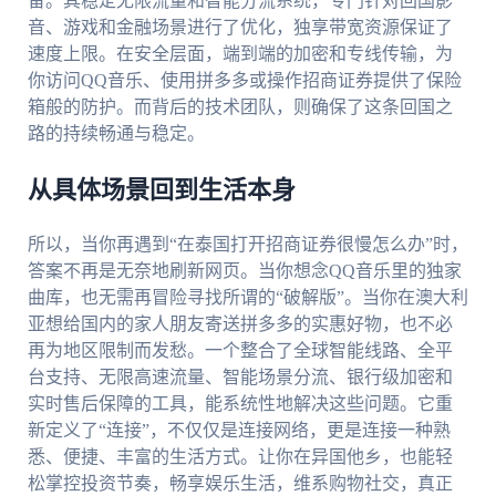
备。其稳定无限流量和智能分流系统，专门针对回国影
音、游戏和金融场景进行了优化，独享带宽资源保证了
速度上限。在安全层面，端到端的加密和专线传输，为
你访问QQ音乐、使用拼多多或操作招商证券提供了保险
箱般的防护。而背后的技术团队，则确保了这条回国之
路的持续畅通与稳定。
从具体场景回到生活本身
所以，当你再遇到“在泰国打开招商证券很慢怎么办”时，
答案不再是无奈地刷新网页。当你想念QQ音乐里的独家
曲库，也无需再冒险寻找所谓的“破解版”。当你在澳大利
亚想给国内的家人朋友寄送拼多多的实惠好物，也不必
再为地区限制而发愁。一个整合了全球智能线路、全平
台支持、无限高速流量、智能场景分流、银行级加密和
实时售后保障的工具，能系统性地解决这些问题。它重
新定义了“连接”，不仅仅是连接网络，更是连接一种熟
悉、便捷、丰富的生活方式。让你在异国他乡，也能轻
松掌控投资节奏，畅享娱乐生活，维系购物社交，真正