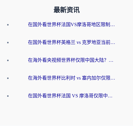
最新资讯
在国外看世界杯法国VS摩洛哥地区限制？这篇指南让你流畅看中文解说无压力
在国外看世界杯英格兰 vs 克罗地亚当前地区不可播放？这篇指南帮你搞定所有海外观赛难题
在海外看央视频世界杯仅限中国大陆？这篇指南帮你解锁中文解说+无卡顿直播
在海外看世界杯比利时 vs 塞内加尔仅限中国大陆？我找到了最流畅的中文解说之路
在国外看世界杯法国 VS 摩洛哥仅限中国大陆？海外党这样看中文解说赛事不卡顿