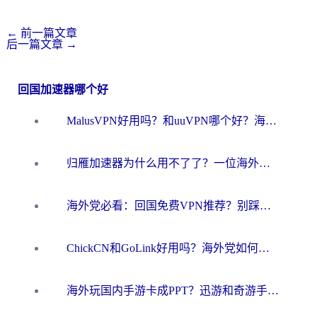
←
前一篇文章
后一篇文章
→
回国加速器哪个好
MalusVPN好用吗？和uuVPN哪个好？海外党无缝访问国内资源的真实对比与选择指南
归雁加速器为什么用不了了？一位海外游子的真实困惑与技术解答
海外党必看：回国免费VPN推荐？别踩坑！教你选对加速器无缝刷国内资源
ChickCN和GoLink好用吗？海外党如何选对回国加速器
海外玩国内手游卡成PPT？迅游和奇游手游哪个好？一篇讲透回国加速器怎么选