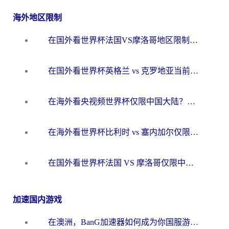
海外地区限制
在国外看世界杯法国VS摩洛哥地区限制？这篇指南让你流畅看中文解说无压力
在国外看世界杯英格兰 vs 克罗地亚当前地区不可播放？这篇指南帮你搞定所有海外观赛难题
在海外看央视频世界杯仅限中国大陆？这篇指南帮你解锁中文解说+无卡顿直播
在海外看世界杯比利时 vs 塞内加尔仅限中国大陆？我找到了最流畅的中文解说之路
在国外看世界杯法国 VS 摩洛哥仅限中国大陆？海外党这样看中文解说赛事不卡顿
加速国内游戏
在澳洲，BanG加速器如何成为你国服游戏的“时光机”？