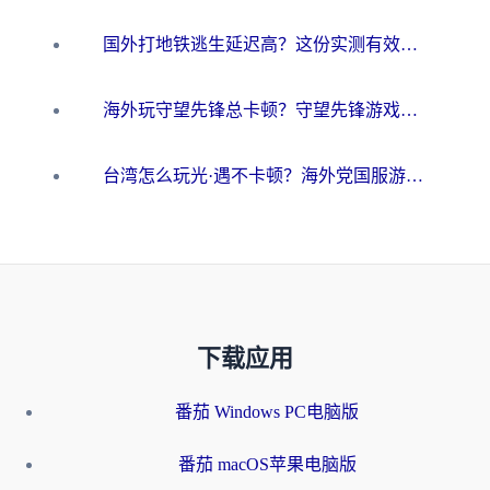
国外打地铁逃生延迟高？这份实测有效的低延迟指南帮你吃鸡
海外玩守望先锋总卡顿？守望先锋游戏加速器在哪里买&避坑指南（附欧洲非洲游戏实测）
台湾怎么玩光·遇不卡顿？海外党国服游戏加速终极攻略（附实测体验）
下载应用
番茄 Windows PC电脑版
番茄 macOS苹果电脑版