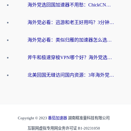
海外党选回国加速器不用愁：ChickCN和洞见哪个好？一篇搞定所有疑问
海外党必看：迅游和老王好用吗？3分钟选对加速国内网络的加速器
海外党必看：类似归雁的加速器怎么选？一篇搞定无缝访问国内资源
斧牛和极速穿梭VPN哪个好？海外党选回国加速器必看的真实对比与避坑指南
北美回国无缝访问国内资源：3年海外党亲测的加速器选择指南
Copyright © 2023
番茄加速器
湖南精准量科技有限公司
互联网虚拟专用网业务许可证 B1-20231050