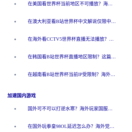
在美国看世界杯当前地区不可播放？海外党体育观赛终极指南来了！
在澳大利亚看B站世界杯中文解说仅限中国大陆？这篇指南帮你打破限制看遍赛事
在海外看CCTV5世界杯直播无法播放？这篇指南让你和国内球迷同步呐喊
在韩国看B站世界杯直播地区限制？这篇指南让你告别“当前地区不可播放”
在越南看B站世界杯当前IP受限制？海外党体育观赛终极指南来了
加速国内游戏
国外可不可以打逆水寒？海外玩家国服畅玩终极指南（附漫威荒野乱斗加速方案）
在国外玩拳皇98OL延迟怎么办？海外党亲测有效的低延迟指南