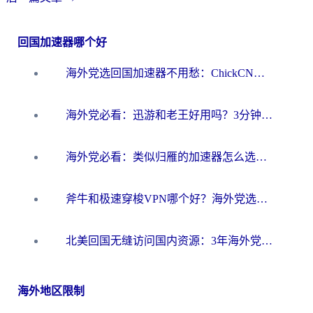
回国加速器哪个好
海外党选回国加速器不用愁：ChickCN和洞见哪个好？一篇搞定所有疑问
海外党必看：迅游和老王好用吗？3分钟选对加速国内网络的加速器
海外党必看：类似归雁的加速器怎么选？一篇搞定无缝访问国内资源
斧牛和极速穿梭VPN哪个好？海外党选回国加速器必看的真实对比与避坑指南
北美回国无缝访问国内资源：3年海外党亲测的加速器选择指南
海外地区限制