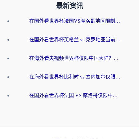
最新资讯
在国外看世界杯法国VS摩洛哥地区限制？这篇指南让你流畅看中文解说无压力
在国外看世界杯英格兰 vs 克罗地亚当前地区不可播放？这篇指南帮你搞定所有海外观赛难题
在海外看央视频世界杯仅限中国大陆？这篇指南帮你解锁中文解说+无卡顿直播
在海外看世界杯比利时 vs 塞内加尔仅限中国大陆？我找到了最流畅的中文解说之路
在国外看世界杯法国 VS 摩洛哥仅限中国大陆？海外党这样看中文解说赛事不卡顿