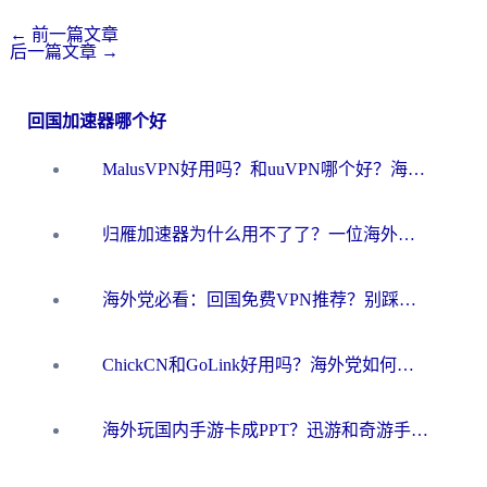
←
前一篇文章
后一篇文章
→
回国加速器哪个好
MalusVPN好用吗？和uuVPN哪个好？海外党无缝访问国内资源的真实对比与选择指南
归雁加速器为什么用不了了？一位海外游子的真实困惑与技术解答
海外党必看：回国免费VPN推荐？别踩坑！教你选对加速器无缝刷国内资源
ChickCN和GoLink好用吗？海外党如何选对回国加速器
海外玩国内手游卡成PPT？迅游和奇游手游哪个好？一篇讲透回国加速器怎么选