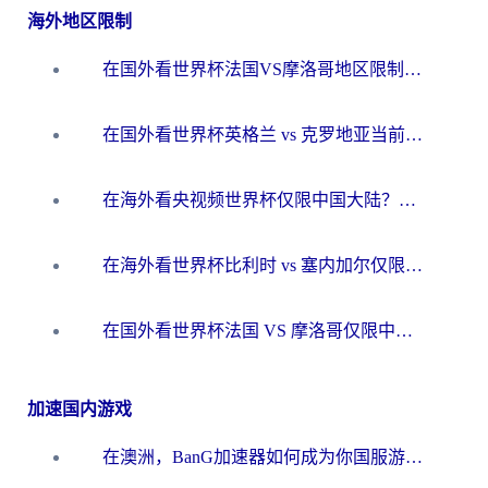
海外地区限制
在国外看世界杯法国VS摩洛哥地区限制？这篇指南让你流畅看中文解说无压力
在国外看世界杯英格兰 vs 克罗地亚当前地区不可播放？这篇指南帮你搞定所有海外观赛难题
在海外看央视频世界杯仅限中国大陆？这篇指南帮你解锁中文解说+无卡顿直播
在海外看世界杯比利时 vs 塞内加尔仅限中国大陆？我找到了最流畅的中文解说之路
在国外看世界杯法国 VS 摩洛哥仅限中国大陆？海外党这样看中文解说赛事不卡顿
加速国内游戏
在澳洲，BanG加速器如何成为你国服游戏的“时光机”？