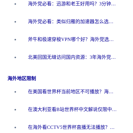
海外党必看：迅游和老王好用吗？3分钟选对加速国内网络的加速器
海外党必看：类似归雁的加速器怎么选？一篇搞定无缝访问国内资源
斧牛和极速穿梭VPN哪个好？海外党选回国加速器必看的真实对比与避坑指南
北美回国无缝访问国内资源：3年海外党亲测的加速器选择指南
海外地区限制
在美国看世界杯当前地区不可播放？海外党体育观赛终极指南来了！
在澳大利亚看B站世界杯中文解说仅限中国大陆？这篇指南帮你打破限制看遍赛事
在海外看CCTV5世界杯直播无法播放？这篇指南让你和国内球迷同步呐喊