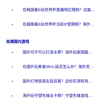
在韩国看B站世界杯直播地区限制？这篇指南让你告别“当前地区不可播放”
在越南看B站世界杯当前IP受限制？海外党体育观赛终极指南来了
加速国内游戏
国外可不可以打逆水寒？海外玩家国服畅玩终极指南（附漫威荒野乱斗加速方案）
在国外玩拳皇98OL延迟怎么办？海外党亲测有效的低延迟指南
国外打地铁逃生延迟高？这份实测有效的低延迟指南帮你吃鸡
海外玩守望先锋总卡顿？守望先锋游戏加速器在哪里买&避坑指南（附欧洲非洲游戏实测）