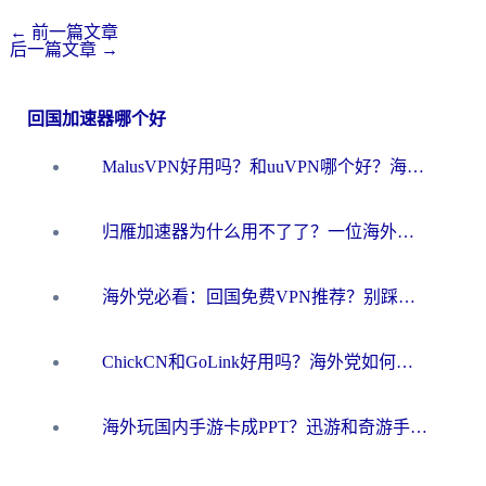
←
前一篇文章
后一篇文章
→
回国加速器哪个好
MalusVPN好用吗？和uuVPN哪个好？海外党无缝访问国内资源的真实对比与选择指南
归雁加速器为什么用不了了？一位海外游子的真实困惑与技术解答
海外党必看：回国免费VPN推荐？别踩坑！教你选对加速器无缝刷国内资源
ChickCN和GoLink好用吗？海外党如何选对回国加速器
海外玩国内手游卡成PPT？迅游和奇游手游哪个好？一篇讲透回国加速器怎么选