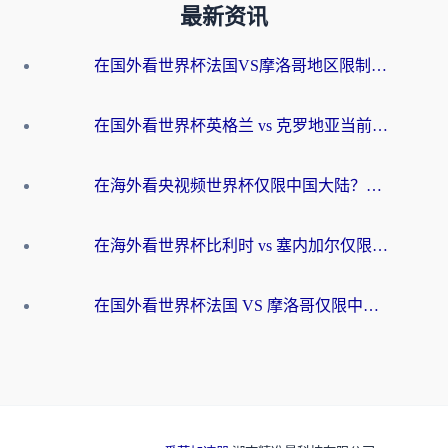
最新资讯
在国外看世界杯法国VS摩洛哥地区限制？这篇指南让你流畅看中文解说无压力
在国外看世界杯英格兰 vs 克罗地亚当前地区不可播放？这篇指南帮你搞定所有海外观赛难题
在海外看央视频世界杯仅限中国大陆？这篇指南帮你解锁中文解说+无卡顿直播
在海外看世界杯比利时 vs 塞内加尔仅限中国大陆？我找到了最流畅的中文解说之路
在国外看世界杯法国 VS 摩洛哥仅限中国大陆？海外党这样看中文解说赛事不卡顿