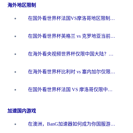
海外地区限制
在国外看世界杯法国VS摩洛哥地区限制？这篇指南让你流畅看中文解说无压力
在国外看世界杯英格兰 vs 克罗地亚当前地区不可播放？这篇指南帮你搞定所有海外观赛难题
在海外看央视频世界杯仅限中国大陆？这篇指南帮你解锁中文解说+无卡顿直播
在海外看世界杯比利时 vs 塞内加尔仅限中国大陆？我找到了最流畅的中文解说之路
在国外看世界杯法国 VS 摩洛哥仅限中国大陆？海外党这样看中文解说赛事不卡顿
加速国内游戏
在澳洲，BanG加速器如何成为你国服游戏的“时光机”？