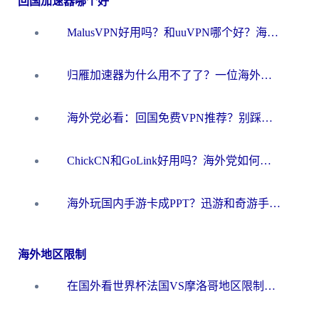
回国加速器哪个好
MalusVPN好用吗？和uuVPN哪个好？海外党无缝访问国内资源的真实对比与选择指南
归雁加速器为什么用不了了？一位海外游子的真实困惑与技术解答
海外党必看：回国免费VPN推荐？别踩坑！教你选对加速器无缝刷国内资源
ChickCN和GoLink好用吗？海外党如何选对回国加速器
海外玩国内手游卡成PPT？迅游和奇游手游哪个好？一篇讲透回国加速器怎么选
海外地区限制
在国外看世界杯法国VS摩洛哥地区限制？这篇指南让你流畅看中文解说无压力