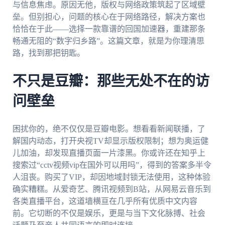
与信息焦虑。原因无他，版权与网络政策筑起了区域壁
垒。但别担心，问题的核心在于网络路径，解决方案也
恰恰在于此——选择一款靠谱的回国加速器，重建那条
畅通无阻的“数字归乡路”。这篇文章，就是为你理清思
路，找到那把钥匙。
不只是豆瓣：那些无处不在的访
问壁垒
困扰你的，绝不仅仅是豆瓣电影。想看看新闻联播，了
解国内动态，打开央视TV却显示版权限制；想为奥运健
儿加油，却发现直播页面一片漆黑。你或许还在知乎上
搜索过“cctv视频vip在国外可以用吗”，得到的答案多半令
人沮丧。购买了VIP，却因地域封锁无法使用，这种体验
确实糟糕。从爱奇艺、腾讯视频到B站，从网易云音乐到
各类直播平台，这道墙横亘在几乎所有优质中文内容
前。它切断的不仅是娱乐，更是与当下文化脉搏、社会