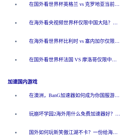
在国外看世界杯英格兰 vs 克罗地亚当前地区不可播放？这篇指南帮你搞定所有海外观赛难题
在海外看央视频世界杯仅限中国大陆？这篇指南帮你解锁中文解说+无卡顿直播
在海外看世界杯比利时 vs 塞内加尔仅限中国大陆？我找到了最流畅的中文解说之路
在国外看世界杯法国 VS 摩洛哥仅限中国大陆？海外党这样看中文解说赛事不卡顿
加速国内游戏
在澳洲，BanG加速器如何成为你国服游戏的“时光机”？
玩崩坏学园2海外用什么免费加速器好？2026海外党亲测国服游戏加速指南
国外如何玩新笑傲江湖不卡？一份给海外游子的终极网络指南