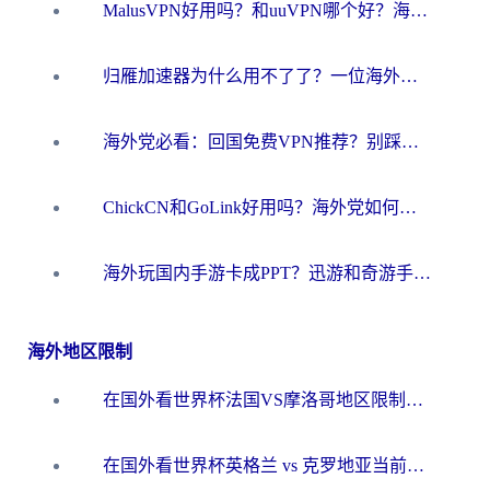
MalusVPN好用吗？和uuVPN哪个好？海外党无缝访问国内资源的真实对比与选择指南
归雁加速器为什么用不了了？一位海外游子的真实困惑与技术解答
海外党必看：回国免费VPN推荐？别踩坑！教你选对加速器无缝刷国内资源
ChickCN和GoLink好用吗？海外党如何选对回国加速器
海外玩国内手游卡成PPT？迅游和奇游手游哪个好？一篇讲透回国加速器怎么选
海外地区限制
在国外看世界杯法国VS摩洛哥地区限制？这篇指南让你流畅看中文解说无压力
在国外看世界杯英格兰 vs 克罗地亚当前地区不可播放？这篇指南帮你搞定所有海外观赛难题