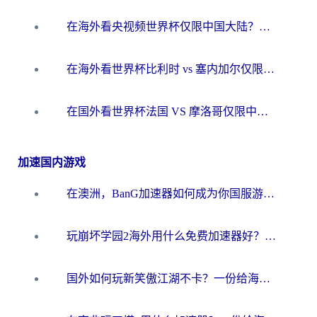
在海外看央视频世界杯仅限中国大陆？这篇指南帮你解锁中文解说+无卡顿直播
在海外看世界杯比利时 vs 塞内加尔仅限中国大陆？我找到了最流畅的中文解说之路
在国外看世界杯法国 VS 摩洛哥仅限中国大陆？海外党这样看中文解说赛事不卡顿
加速国内游戏
在澳洲，BanG加速器如何成为你国服游戏的“时光机”？
玩崩坏学园2海外用什么免费加速器好？2026海外党亲测国服游戏加速指南
国外如何玩新笑傲江湖不卡？一份给海外游子的终极网络指南