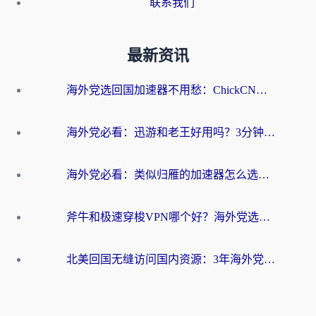
联系我们
最新资讯
海外党选回国加速器不用愁：ChickCN和洞见哪个好？一篇搞定所有疑问
海外党必看：迅游和老王好用吗？3分钟选对加速国内网络的加速器
海外党必看：类似归雁的加速器怎么选？一篇搞定无缝访问国内资源
斧牛和极速穿梭VPN哪个好？海外党选回国加速器必看的真实对比与避坑指南
北美回国无缝访问国内资源：3年海外党亲测的加速器选择指南