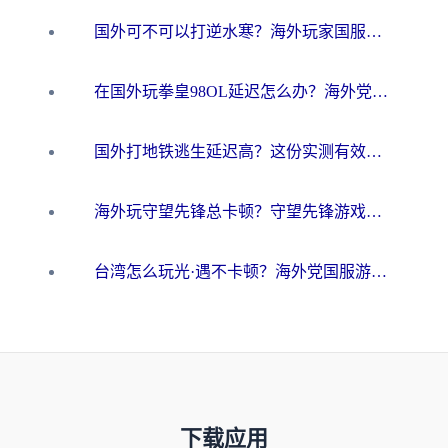
国外可不可以打逆水寒？海外玩家国服畅玩终极指南（附漫威荒野乱斗加速方案）
在国外玩拳皇98OL延迟怎么办？海外党亲测有效的低延迟指南
国外打地铁逃生延迟高？这份实测有效的低延迟指南帮你吃鸡
海外玩守望先锋总卡顿？守望先锋游戏加速器在哪里买&避坑指南（附欧洲非洲游戏实测）
台湾怎么玩光·遇不卡顿？海外党国服游戏加速终极攻略（附实测体验）
下载应用