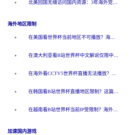
北美回国无缝访问国内资源：3年海外党亲测的加速器选择指南
海外地区限制
在美国看世界杯当前地区不可播放？海外党体育观赛终极指南来了！
在澳大利亚看B站世界杯中文解说仅限中国大陆？这篇指南帮你打破限制看遍赛事
在海外看CCTV5世界杯直播无法播放？这篇指南让你和国内球迷同步呐喊
在韩国看B站世界杯直播地区限制？这篇指南让你告别“当前地区不可播放”
在越南看B站世界杯当前IP受限制？海外党体育观赛终极指南来了
加速国内游戏