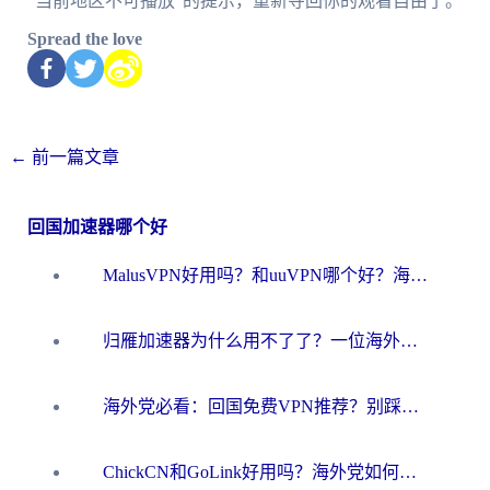
“当前地区不可播放”的提示，重新夺回你的观看自由了。
Spread the love
←
前一篇文章
回国加速器哪个好
MalusVPN好用吗？和uuVPN哪个好？海外党无缝访问国内资源的真实对比与选择指南
归雁加速器为什么用不了了？一位海外游子的真实困惑与技术解答
海外党必看：回国免费VPN推荐？别踩坑！教你选对加速器无缝刷国内资源
ChickCN和GoLink好用吗？海外党如何选对回国加速器