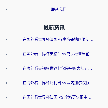
联系我们
最新资讯
在国外看世界杯法国VS摩洛哥地区限制？这篇指南让你流畅看中文解说无压力
在国外看世界杯英格兰 vs 克罗地亚当前地区不可播放？这篇指南帮你搞定所有海外观赛难题
在海外看央视频世界杯仅限中国大陆？这篇指南帮你解锁中文解说+无卡顿直播
在海外看世界杯比利时 vs 塞内加尔仅限中国大陆？我找到了最流畅的中文解说之路
在国外看世界杯法国 VS 摩洛哥仅限中国大陆？海外党这样看中文解说赛事不卡顿