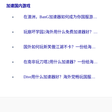
加速国内游戏
在澳洲，BanG加速器如何成为你国服游戏的“时光机”？
玩崩坏学园2海外用什么免费加速器好？2026海外党亲测国服游戏加速指南
国外如何玩新笑傲江湖不卡？一份给海外游子的终极网络指南
在南非玩刀塔2用什么加速器？一份给海外游子的终极生存指南
Dive用什么加速器好？海外党畅玩国服游戏的终极避坑指南