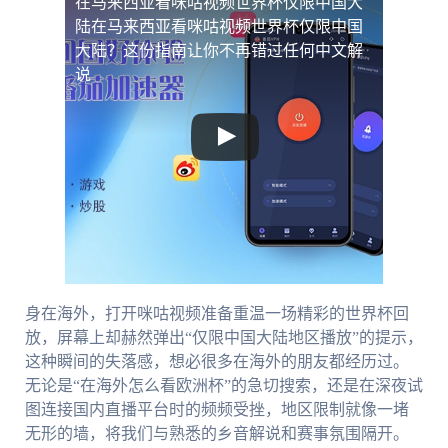
在马来西亚看咪咕视频世界杯仅限中国大
陆
在马来西亚看咪咕视频世界杯仅限中国
大陆？这份指南让你不再错过任何中文解
说
身在海外，打开咪咕视频准备重温一场精彩的世界杯回
放，屏幕上却赫然弹出“仅限中国大陆地区播放”的提示，
这种瞬间的失落感，想必很多在海外的朋友都经历过。
无论是“在海外怎么看欧洲杯”的急切搜索，还是在深夜试
图连接国内直播平台时的频频受挫，地区限制就像一堵
无形的墙，将我们与熟悉的乡音解说和赛事氛围隔开。