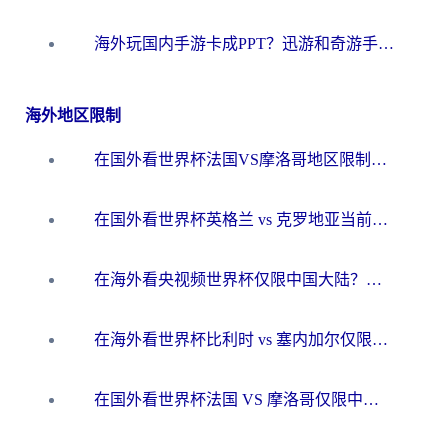
海外玩国内手游卡成PPT？迅游和奇游手游哪个好？一篇讲透回国加速器怎么选
海外地区限制
在国外看世界杯法国VS摩洛哥地区限制？这篇指南让你流畅看中文解说无压力
在国外看世界杯英格兰 vs 克罗地亚当前地区不可播放？这篇指南帮你搞定所有海外观赛难题
在海外看央视频世界杯仅限中国大陆？这篇指南帮你解锁中文解说+无卡顿直播
在海外看世界杯比利时 vs 塞内加尔仅限中国大陆？我找到了最流畅的中文解说之路
在国外看世界杯法国 VS 摩洛哥仅限中国大陆？海外党这样看中文解说赛事不卡顿