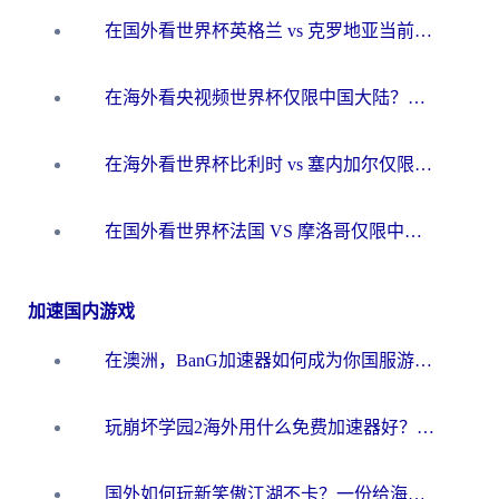
在国外看世界杯英格兰 vs 克罗地亚当前地区不可播放？这篇指南帮你搞定所有海外观赛难题
在海外看央视频世界杯仅限中国大陆？这篇指南帮你解锁中文解说+无卡顿直播
在海外看世界杯比利时 vs 塞内加尔仅限中国大陆？我找到了最流畅的中文解说之路
在国外看世界杯法国 VS 摩洛哥仅限中国大陆？海外党这样看中文解说赛事不卡顿
加速国内游戏
在澳洲，BanG加速器如何成为你国服游戏的“时光机”？
玩崩坏学园2海外用什么免费加速器好？2026海外党亲测国服游戏加速指南
国外如何玩新笑傲江湖不卡？一份给海外游子的终极网络指南