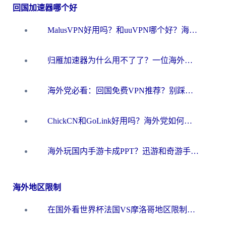
回国加速器哪个好
MalusVPN好用吗？和uuVPN哪个好？海外党无缝访问国内资源的真实对比与选择指南
归雁加速器为什么用不了了？一位海外游子的真实困惑与技术解答
海外党必看：回国免费VPN推荐？别踩坑！教你选对加速器无缝刷国内资源
ChickCN和GoLink好用吗？海外党如何选对回国加速器
海外玩国内手游卡成PPT？迅游和奇游手游哪个好？一篇讲透回国加速器怎么选
海外地区限制
在国外看世界杯法国VS摩洛哥地区限制？这篇指南让你流畅看中文解说无压力