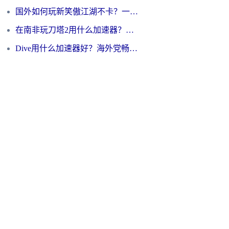
国外如何玩新笑傲江湖不卡？一份给海外游子的终极网络指南
在南非玩刀塔2用什么加速器？一份给海外游子的终极生存指南
Dive用什么加速器好？海外党畅玩国服游戏的终极避坑指南