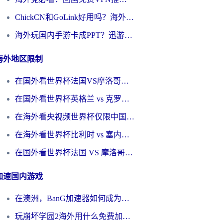
ChickCN和GoLink好用吗？海外党如何选对回国加速器
海外玩国内手游卡成PPT？迅游和奇游手游哪个好？一篇讲透回国加速器怎么选
海外地区限制
在国外看世界杯法国VS摩洛哥地区限制？这篇指南让你流畅看中文解说无压力
在国外看世界杯英格兰 vs 克罗地亚当前地区不可播放？这篇指南帮你搞定所有海外观赛难题
在海外看央视频世界杯仅限中国大陆？这篇指南帮你解锁中文解说+无卡顿直播
在海外看世界杯比利时 vs 塞内加尔仅限中国大陆？我找到了最流畅的中文解说之路
在国外看世界杯法国 VS 摩洛哥仅限中国大陆？海外党这样看中文解说赛事不卡顿
加速国内游戏
在澳洲，BanG加速器如何成为你国服游戏的“时光机”？
玩崩坏学园2海外用什么免费加速器好？2026海外党亲测国服游戏加速指南