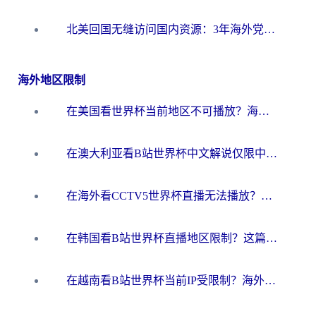
北美回国无缝访问国内资源：3年海外党亲测的加速器选择指南
海外地区限制
在美国看世界杯当前地区不可播放？海外党体育观赛终极指南来了！
在澳大利亚看B站世界杯中文解说仅限中国大陆？这篇指南帮你打破限制看遍赛事
在海外看CCTV5世界杯直播无法播放？这篇指南让你和国内球迷同步呐喊
在韩国看B站世界杯直播地区限制？这篇指南让你告别“当前地区不可播放”
在越南看B站世界杯当前IP受限制？海外党体育观赛终极指南来了