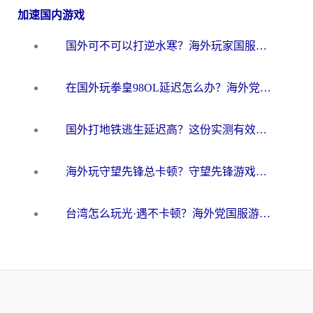
加速国内游戏
国外可不可以打逆水寒？海外玩家国服畅玩终极指南（附漫威荒野乱斗加速方案）
在国外玩拳皇98OL延迟怎么办？海外党亲测有效的低延迟指南
国外打地铁逃生延迟高？这份实测有效的低延迟指南帮你吃鸡
海外玩守望先锋总卡顿？守望先锋游戏加速器在哪里买&避坑指南（附欧洲非洲游戏实测）
台湾怎么玩光·遇不卡顿？海外党国服游戏加速终极攻略（附实测体验）