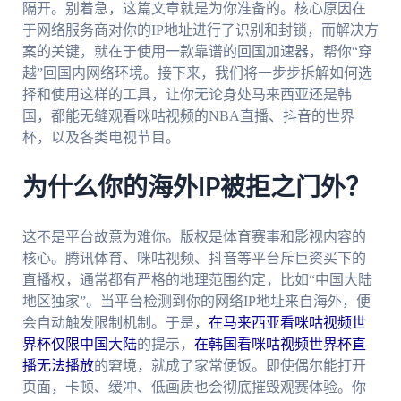
隔开。别着急，这篇文章就是为你准备的。核心原因在
于网络服务商对你的IP地址进行了识别和封锁，而解决方
案的关键，就在于使用一款靠谱的回国加速器，帮你“穿
越”回国内网络环境。接下来，我们将一步步拆解如何选
择和使用这样的工具，让你无论身处马来西亚还是韩
国，都能无缝观看咪咕视频的NBA直播、抖音的世界
杯，以及各类电视节目。
为什么你的海外IP被拒之门外？
这不是平台故意为难你。版权是体育赛事和影视内容的
核心。腾讯体育、咪咕视频、抖音等平台斥巨资买下的
直播权，通常都有严格的地理范围约定，比如“中国大陆
地区独家”。当平台检测到你的网络IP地址来自海外，便
会自动触发限制机制。于是，
在马来西亚看咪咕视频世
界杯仅限中国大陆
的提示，
在韩国看咪咕视频世界杯直
播无法播放
的窘境，就成了家常便饭。即使偶尔能打开
页面，卡顿、缓冲、低画质也会彻底摧毁观赛体验。你