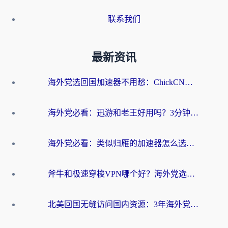
联系我们
最新资讯
海外党选回国加速器不用愁：ChickCN和洞见哪个好？一篇搞定所有疑问
海外党必看：迅游和老王好用吗？3分钟选对加速国内网络的加速器
海外党必看：类似归雁的加速器怎么选？一篇搞定无缝访问国内资源
斧牛和极速穿梭VPN哪个好？海外党选回国加速器必看的真实对比与避坑指南
北美回国无缝访问国内资源：3年海外党亲测的加速器选择指南