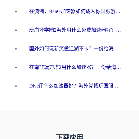
在澳洲，BanG加速器如何成为你国服游戏的“时光机”？
玩崩坏学园2海外用什么免费加速器好？2026海外党亲测国服游戏加速指南
国外如何玩新笑傲江湖不卡？一份给海外游子的终极网络指南
在南非玩刀塔2用什么加速器？一份给海外游子的终极生存指南
Dive用什么加速器好？海外党畅玩国服游戏的终极避坑指南
下载应用