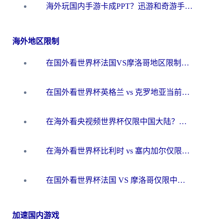
海外玩国内手游卡成PPT？迅游和奇游手游哪个好？一篇讲透回国加速器怎么选
海外地区限制
在国外看世界杯法国VS摩洛哥地区限制？这篇指南让你流畅看中文解说无压力
在国外看世界杯英格兰 vs 克罗地亚当前地区不可播放？这篇指南帮你搞定所有海外观赛难题
在海外看央视频世界杯仅限中国大陆？这篇指南帮你解锁中文解说+无卡顿直播
在海外看世界杯比利时 vs 塞内加尔仅限中国大陆？我找到了最流畅的中文解说之路
在国外看世界杯法国 VS 摩洛哥仅限中国大陆？海外党这样看中文解说赛事不卡顿
加速国内游戏