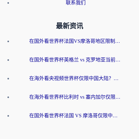
联系我们
最新资讯
在国外看世界杯法国VS摩洛哥地区限制？这篇指南让你流畅看中文解说无压力
在国外看世界杯英格兰 vs 克罗地亚当前地区不可播放？这篇指南帮你搞定所有海外观赛难题
在海外看央视频世界杯仅限中国大陆？这篇指南帮你解锁中文解说+无卡顿直播
在海外看世界杯比利时 vs 塞内加尔仅限中国大陆？我找到了最流畅的中文解说之路
在国外看世界杯法国 VS 摩洛哥仅限中国大陆？海外党这样看中文解说赛事不卡顿