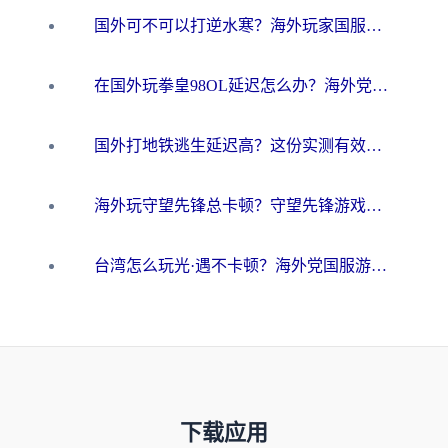
国外可不可以打逆水寒？海外玩家国服畅玩终极指南（附漫威荒野乱斗加速方案）
在国外玩拳皇98OL延迟怎么办？海外党亲测有效的低延迟指南
国外打地铁逃生延迟高？这份实测有效的低延迟指南帮你吃鸡
海外玩守望先锋总卡顿？守望先锋游戏加速器在哪里买&避坑指南（附欧洲非洲游戏实测）
台湾怎么玩光·遇不卡顿？海外党国服游戏加速终极攻略（附实测体验）
下载应用