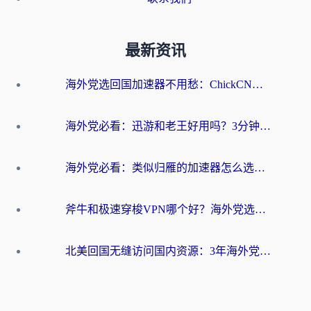
最新资讯
海外党选回国加速器不用愁：ChickCN和洞见哪个好？一篇搞定所有疑问
海外党必看：迅游和老王好用吗？3分钟选对加速国内网络的加速器
海外党必看：类似归雁的加速器怎么选？一篇搞定无缝访问国内资源
斧牛和极速穿梭VPN哪个好？海外党选回国加速器必看的真实对比与避坑指南
北美回国无缝访问国内资源：3年海外党亲测的加速器选择指南