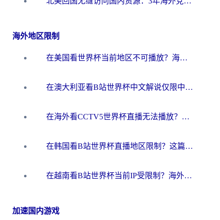
北美回国无缝访问国内资源：3年海外党亲测的加速器选择指南
海外地区限制
在美国看世界杯当前地区不可播放？海外党体育观赛终极指南来了！
在澳大利亚看B站世界杯中文解说仅限中国大陆？这篇指南帮你打破限制看遍赛事
在海外看CCTV5世界杯直播无法播放？这篇指南让你和国内球迷同步呐喊
在韩国看B站世界杯直播地区限制？这篇指南让你告别“当前地区不可播放”
在越南看B站世界杯当前IP受限制？海外党体育观赛终极指南来了
加速国内游戏