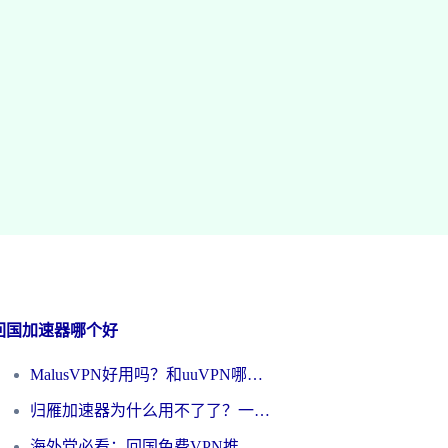
回国加速器哪个好
MalusVPN好用吗？和uuVPN哪个好？海外党无缝访问国内资源的真实对比与选择指南
归雁加速器为什么用不了了？一位海外游子的真实困惑与技术解答
海外党必看：回国免费VPN推荐？别踩坑！教你选对加速器无缝刷国内资源