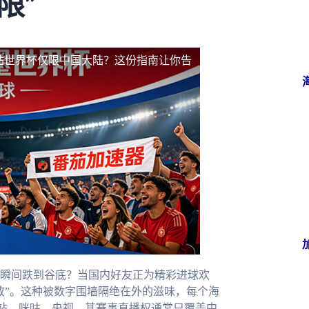
限”
站世界杯仅限中国大陆？这份指南让你告
瞬间跌到谷底？当国内好友正为精彩进球欢
放”。这种被数字围墙隔绝在外的滋味，每个海
站、咪咕、央视，其赛事直播权通常只覆盖中