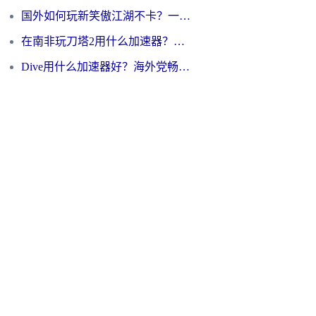
国外如何玩新笑傲江湖不卡？一份给海外游子的终极网络指南
在南非玩刀塔2用什么加速器？一份给海外游子的终极生存指南
Dive用什么加速器好？海外党畅玩国服游戏的终极避坑指南