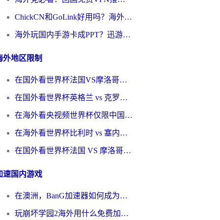
ChickCN和GoLink好用吗？海外党如何选对回国加速器
海外玩国内手游卡成PPT？迅游和奇游手游哪个好？一篇讲透回国加速器怎么选
海外地区限制
在国外看世界杯法国VS摩洛哥地区限制？这篇指南让你流畅看中文解说无压力
在国外看世界杯英格兰 vs 克罗地亚当前地区不可播放？这篇指南帮你搞定所有海外观赛难题
在海外看央视频世界杯仅限中国大陆？这篇指南帮你解锁中文解说+无卡顿直播
在海外看世界杯比利时 vs 塞内加尔仅限中国大陆？我找到了最流畅的中文解说之路
在国外看世界杯法国 VS 摩洛哥仅限中国大陆？海外党这样看中文解说赛事不卡顿
加速国内游戏
在澳洲，BanG加速器如何成为你国服游戏的“时光机”？
玩崩坏学园2海外用什么免费加速器好？2026海外党亲测国服游戏加速指南