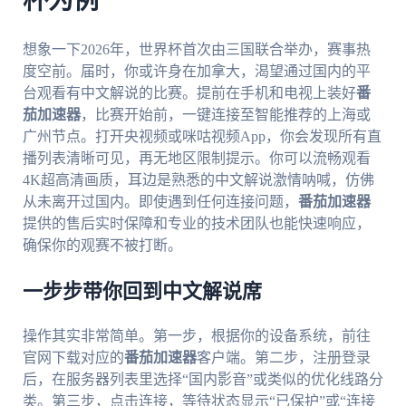
杯为例
想象一下2026年，世界杯首次由三国联合举办，赛事热
度空前。届时，你或许身在加拿大，渴望通过国内的平
台观看有中文解说的比赛。提前在手机和电视上装好
番
茄加速器
，比赛开始前，一键连接至智能推荐的上海或
广州节点。打开央视频或咪咕视频App，你会发现所有直
播列表清晰可见，再无地区限制提示。你可以流畅观看
4K超高清画质，耳边是熟悉的中文解说激情呐喊，仿佛
从未离开过国内。即使遇到任何连接问题，
番茄加速器
提供的售后实时保障和专业的技术团队也能快速响应，
确保你的观赛不被打断。
一步步带你回到中文解说席
操作其实非常简单。第一步，根据你的设备系统，前往
官网下载对应的
番茄加速器
客户端。第二步，注册登录
后，在服务器列表里选择“国内影音”或类似的优化线路分
类。第三步，点击连接，等待状态显示“已保护”或“连接