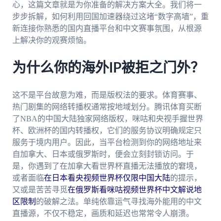
心，这篇文章就是为你准备的解决方案大全。我们将一
步步拆解，如何利用回国加速器绕过这堵“数字高墙”，重
新连接你熟悉的国内直播平台和中文赛事氛围，从根源
上解决你的观赛烦恼。
为什么你的海外IP被拒之门外？
这不是平台故意为难，而是版权法的要求。体育赛事、
热门剧集的网络转播权通常按地域划分。腾讯体育买断
了NBA的中国大陆独家网络版权，咪咕和央视手握世界
杯、欧洲杯的国内转播权，它们的服务协议明确规定只
服务于境内用户。因此，当平台检测到你的网络地址来
自加拿大、日本或俄罗斯时，便会立刻封锁访问。于
是，你遇到了在加拿大看世界杯直播无法播放的窘境，
或者面临
在日本看央视频世界杯仅限中国大陆
的提示，
又或是苦苦寻觅
在俄罗斯看咪咕视频世界杯中文解说地
区限制
的破解之法。单纯依靠运气寻找海外能用的中文
直播源，不仅不稳定，画质和延迟也常常令人崩溃。