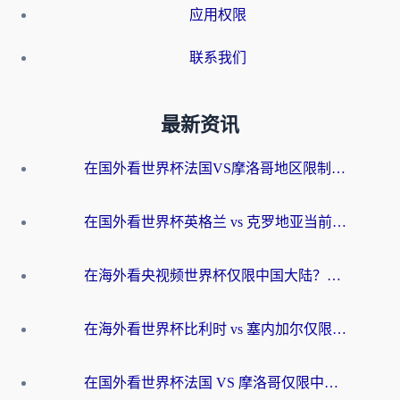
应用权限
联系我们
最新资讯
在国外看世界杯法国VS摩洛哥地区限制？这篇指南让你流畅看中文解说无压力
在国外看世界杯英格兰 vs 克罗地亚当前地区不可播放？这篇指南帮你搞定所有海外观赛难题
在海外看央视频世界杯仅限中国大陆？这篇指南帮你解锁中文解说+无卡顿直播
在海外看世界杯比利时 vs 塞内加尔仅限中国大陆？我找到了最流畅的中文解说之路
在国外看世界杯法国 VS 摩洛哥仅限中国大陆？海外党这样看中文解说赛事不卡顿