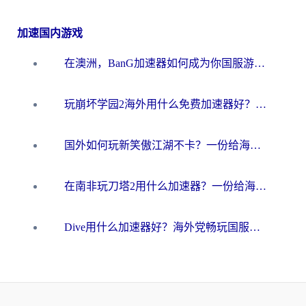
加速国内游戏
在澳洲，BanG加速器如何成为你国服游戏的“时光机”？
玩崩坏学园2海外用什么免费加速器好？2026海外党亲测国服游戏加速指南
国外如何玩新笑傲江湖不卡？一份给海外游子的终极网络指南
在南非玩刀塔2用什么加速器？一份给海外游子的终极生存指南
Dive用什么加速器好？海外党畅玩国服游戏的终极避坑指南