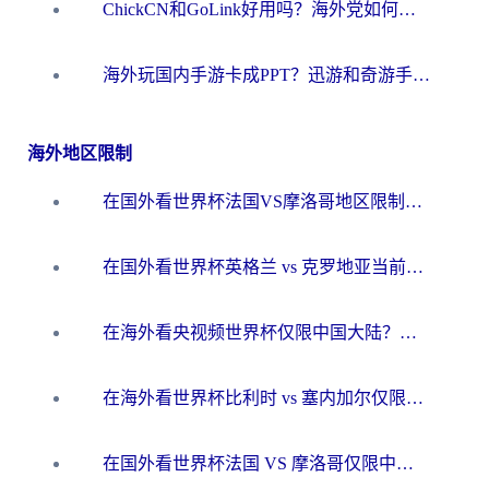
ChickCN和GoLink好用吗？海外党如何选对回国加速器
海外玩国内手游卡成PPT？迅游和奇游手游哪个好？一篇讲透回国加速器怎么选
海外地区限制
在国外看世界杯法国VS摩洛哥地区限制？这篇指南让你流畅看中文解说无压力
在国外看世界杯英格兰 vs 克罗地亚当前地区不可播放？这篇指南帮你搞定所有海外观赛难题
在海外看央视频世界杯仅限中国大陆？这篇指南帮你解锁中文解说+无卡顿直播
在海外看世界杯比利时 vs 塞内加尔仅限中国大陆？我找到了最流畅的中文解说之路
在国外看世界杯法国 VS 摩洛哥仅限中国大陆？海外党这样看中文解说赛事不卡顿