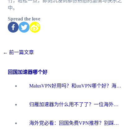
竹，轻松一点，即刻沉浸到那份熟悉的激情与快乐之
中。
Spread the love
←
前一篇文章
回国加速器哪个好
MalusVPN好用吗？和uuVPN哪个好？海外党无缝访问国内资源的真实对比与选择指南
归雁加速器为什么用不了了？一位海外游子的真实困惑与技术解答
海外党必看：回国免费VPN推荐？别踩坑！教你选对加速器无缝刷国内资源