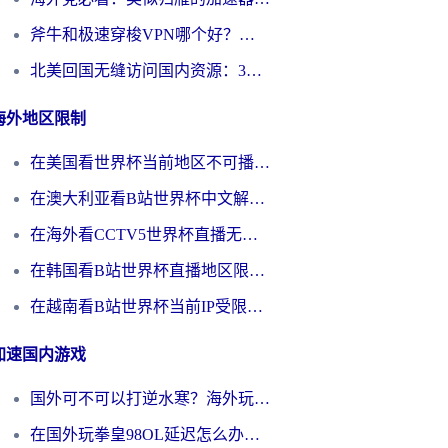
斧牛和极速穿梭VPN哪个好？海外党选回国加速器必看的真实对比与避坑指南
北美回国无缝访问国内资源：3年海外党亲测的加速器选择指南
海外地区限制
在美国看世界杯当前地区不可播放？海外党体育观赛终极指南来了！
在澳大利亚看B站世界杯中文解说仅限中国大陆？这篇指南帮你打破限制看遍赛事
在海外看CCTV5世界杯直播无法播放？这篇指南让你和国内球迷同步呐喊
在韩国看B站世界杯直播地区限制？这篇指南让你告别“当前地区不可播放”
在越南看B站世界杯当前IP受限制？海外党体育观赛终极指南来了
加速国内游戏
国外可不可以打逆水寒？海外玩家国服畅玩终极指南（附漫威荒野乱斗加速方案）
在国外玩拳皇98OL延迟怎么办？海外党亲测有效的低延迟指南