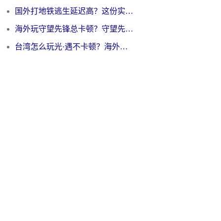
国外打地铁逃生延迟高？这份实测有效的低延迟指南帮你吃鸡
海外玩守望先锋总卡顿？守望先锋游戏加速器在哪里买&避坑指南（附欧洲非洲游戏实测）
台湾怎么玩光·遇不卡顿？海外党国服游戏加速终极攻略（附实测体验）