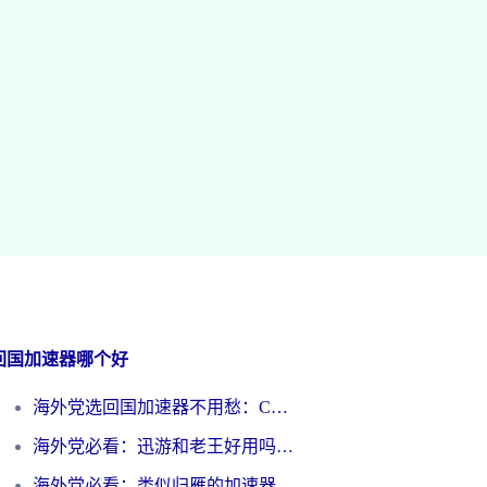
回国加速器哪个好
海外党选回国加速器不用愁：ChickCN和洞见哪个好？一篇搞定所有疑问
海外党必看：迅游和老王好用吗？3分钟选对加速国内网络的加速器
海外党必看：类似归雁的加速器怎么选？一篇搞定无缝访问国内资源