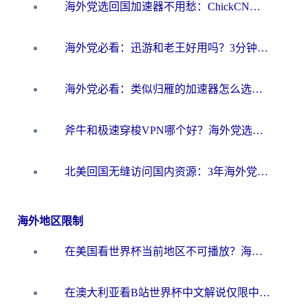
海外党选回国加速器不用愁：ChickCN和洞见哪个好？一篇搞定所有疑问
海外党必看：迅游和老王好用吗？3分钟选对加速国内网络的加速器
海外党必看：类似归雁的加速器怎么选？一篇搞定无缝访问国内资源
斧牛和极速穿梭VPN哪个好？海外党选回国加速器必看的真实对比与避坑指南
北美回国无缝访问国内资源：3年海外党亲测的加速器选择指南
海外地区限制
在美国看世界杯当前地区不可播放？海外党体育观赛终极指南来了！
在澳大利亚看B站世界杯中文解说仅限中国大陆？这篇指南帮你打破限制看遍赛事