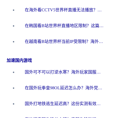
在海外看CCTV5世界杯直播无法播放？这篇指南让你和国内球迷同步呐喊
在韩国看B站世界杯直播地区限制？这篇指南让你告别“当前地区不可播放”
在越南看B站世界杯当前IP受限制？海外党体育观赛终极指南来了
加速国内游戏
国外可不可以打逆水寒？海外玩家国服畅玩终极指南（附漫威荒野乱斗加速方案）
在国外玩拳皇98OL延迟怎么办？海外党亲测有效的低延迟指南
国外打地铁逃生延迟高？这份实测有效的低延迟指南帮你吃鸡