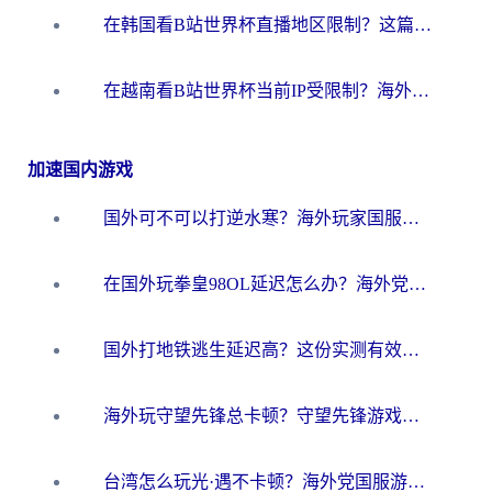
在韩国看B站世界杯直播地区限制？这篇指南让你告别“当前地区不可播放”
在越南看B站世界杯当前IP受限制？海外党体育观赛终极指南来了
加速国内游戏
国外可不可以打逆水寒？海外玩家国服畅玩终极指南（附漫威荒野乱斗加速方案）
在国外玩拳皇98OL延迟怎么办？海外党亲测有效的低延迟指南
国外打地铁逃生延迟高？这份实测有效的低延迟指南帮你吃鸡
海外玩守望先锋总卡顿？守望先锋游戏加速器在哪里买&避坑指南（附欧洲非洲游戏实测）
台湾怎么玩光·遇不卡顿？海外党国服游戏加速终极攻略（附实测体验）