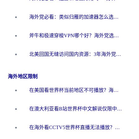
海外党必看：类似归雁的加速器怎么选？一篇搞定无缝访问国内资源
斧牛和极速穿梭VPN哪个好？海外党选回国加速器必看的真实对比与避坑指南
北美回国无缝访问国内资源：3年海外党亲测的加速器选择指南
海外地区限制
在美国看世界杯当前地区不可播放？海外党体育观赛终极指南来了！
在澳大利亚看B站世界杯中文解说仅限中国大陆？这篇指南帮你打破限制看遍赛事
在海外看CCTV5世界杯直播无法播放？这篇指南让你和国内球迷同步呐喊