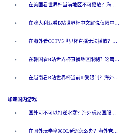
在美国看世界杯当前地区不可播放？海外党体育观赛终极指南来了！
在澳大利亚看B站世界杯中文解说仅限中国大陆？这篇指南帮你打破限制看遍赛事
在海外看CCTV5世界杯直播无法播放？这篇指南让你和国内球迷同步呐喊
在韩国看B站世界杯直播地区限制？这篇指南让你告别“当前地区不可播放”
在越南看B站世界杯当前IP受限制？海外党体育观赛终极指南来了
加速国内游戏
国外可不可以打逆水寒？海外玩家国服畅玩终极指南（附漫威荒野乱斗加速方案）
在国外玩拳皇98OL延迟怎么办？海外党亲测有效的低延迟指南