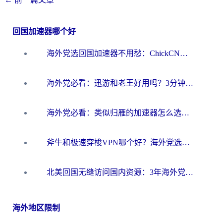
回国加速器哪个好
海外党选回国加速器不用愁：ChickCN和洞见哪个好？一篇搞定所有疑问
海外党必看：迅游和老王好用吗？3分钟选对加速国内网络的加速器
海外党必看：类似归雁的加速器怎么选？一篇搞定无缝访问国内资源
斧牛和极速穿梭VPN哪个好？海外党选回国加速器必看的真实对比与避坑指南
北美回国无缝访问国内资源：3年海外党亲测的加速器选择指南
海外地区限制