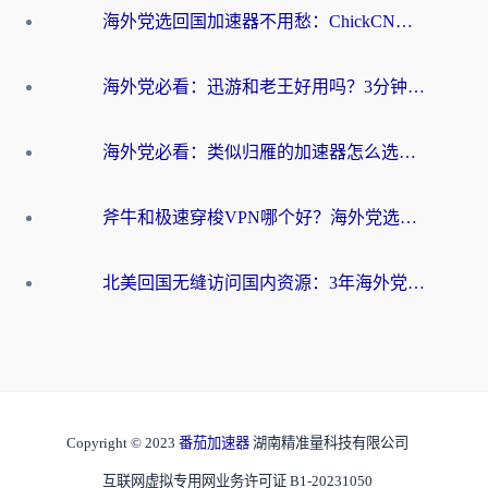
海外党选回国加速器不用愁：ChickCN和洞见哪个好？一篇搞定所有疑问
海外党必看：迅游和老王好用吗？3分钟选对加速国内网络的加速器
海外党必看：类似归雁的加速器怎么选？一篇搞定无缝访问国内资源
斧牛和极速穿梭VPN哪个好？海外党选回国加速器必看的真实对比与避坑指南
北美回国无缝访问国内资源：3年海外党亲测的加速器选择指南
Copyright © 2023
番茄加速器
湖南精准量科技有限公司
互联网虚拟专用网业务许可证 B1-20231050