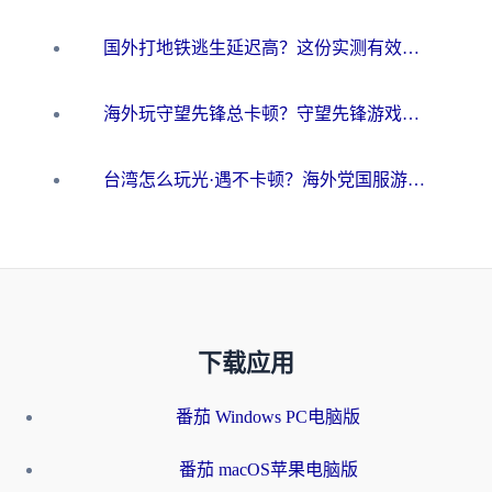
国外打地铁逃生延迟高？这份实测有效的低延迟指南帮你吃鸡
海外玩守望先锋总卡顿？守望先锋游戏加速器在哪里买&避坑指南（附欧洲非洲游戏实测）
台湾怎么玩光·遇不卡顿？海外党国服游戏加速终极攻略（附实测体验）
下载应用
番茄 Windows PC电脑版
番茄 macOS苹果电脑版