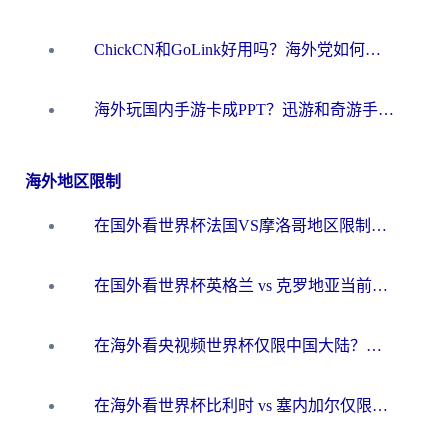
ChickCN和GoLink好用吗？海外党如何选对回国加速器
海外玩国内手游卡成PPT？迅游和奇游手游哪个好？一篇讲透回国加速器怎么选
海外地区限制
在国外看世界杯法国VS摩洛哥地区限制？这篇指南让你流畅看中文解说无压力
在国外看世界杯英格兰 vs 克罗地亚当前地区不可播放？这篇指南帮你搞定所有海外观赛难题
在海外看央视频世界杯仅限中国大陆？这篇指南帮你解锁中文解说+无卡顿直播
在海外看世界杯比利时 vs 塞内加尔仅限中国大陆？我找到了最流畅的中文解说之路