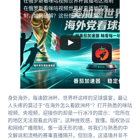
在俄罗斯看咪咕视频世界杯直播地区限制
在俄罗斯看咪咕视频世界杯直播地区限
制，如何破解？这份指南给你答案
身处海外，每逢欧洲杯、世界杯这样的足球盛宴，最让
人头疼的莫过于“在海外怎么看欧洲杯”？打开熟悉的咪咕
视频、央视频，迎接你的却是一行冰冷的提示：“您所在
的地区无法观看此内容”。这种挫败感，我懂。版权协议
和网络广播限制，像一道无形的墙，将我们与熟悉的中
文解说和流畅的赛事直播隔开。但别急，这道墙并非不