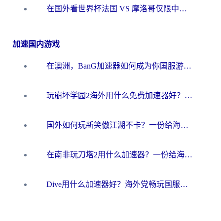
在国外看世界杯法国 VS 摩洛哥仅限中国大陆？海外党这样看中文解说赛事不卡顿
加速国内游戏
在澳洲，BanG加速器如何成为你国服游戏的“时光机”？
玩崩坏学园2海外用什么免费加速器好？2026海外党亲测国服游戏加速指南
国外如何玩新笑傲江湖不卡？一份给海外游子的终极网络指南
在南非玩刀塔2用什么加速器？一份给海外游子的终极生存指南
Dive用什么加速器好？海外党畅玩国服游戏的终极避坑指南