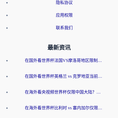
隐私协议
应用权限
联系我们
最新资讯
在国外看世界杯法国VS摩洛哥地区限制？这篇指南让你流畅看中文解说无压力
在国外看世界杯英格兰 vs 克罗地亚当前地区不可播放？这篇指南帮你搞定所有海外观赛难题
在海外看央视频世界杯仅限中国大陆？这篇指南帮你解锁中文解说+无卡顿直播
在海外看世界杯比利时 vs 塞内加尔仅限中国大陆？我找到了最流畅的中文解说之路