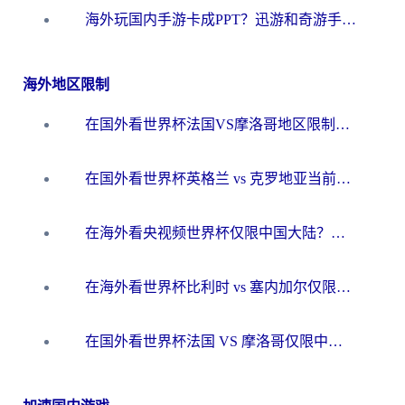
海外玩国内手游卡成PPT？迅游和奇游手游哪个好？一篇讲透回国加速器怎么选
海外地区限制
在国外看世界杯法国VS摩洛哥地区限制？这篇指南让你流畅看中文解说无压力
在国外看世界杯英格兰 vs 克罗地亚当前地区不可播放？这篇指南帮你搞定所有海外观赛难题
在海外看央视频世界杯仅限中国大陆？这篇指南帮你解锁中文解说+无卡顿直播
在海外看世界杯比利时 vs 塞内加尔仅限中国大陆？我找到了最流畅的中文解说之路
在国外看世界杯法国 VS 摩洛哥仅限中国大陆？海外党这样看中文解说赛事不卡顿