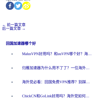
←
前一篇文章
后一篇文章
→
回国加速器哪个好
MalusVPN好用吗？和uuVPN哪个好？海外党无缝访问国内资源的真实对比与选择指南
归雁加速器为什么用不了了？一位海外游子的真实困惑与技术解答
海外党必看：回国免费VPN推荐？别踩坑！教你选对加速器无缝刷国内资源
ChickCN和GoLink好用吗？海外党如何选对回国加速器