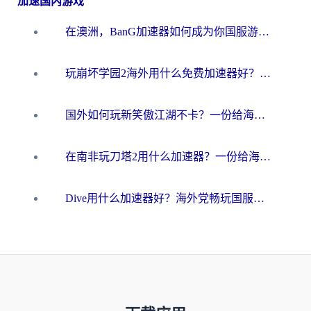
加速国内游戏
在澳洲，BanG加速器如何成为你国服游戏的“时光机”？
玩崩坏学园2海外用什么免费加速器好？2026海外党亲测国服游戏加速指南
国外如何玩新笑傲江湖不卡？一份给海外游子的终极网络指南
在南非玩刀塔2用什么加速器？一份给海外游子的终极生存指南
Dive用什么加速器好？海外党畅玩国服游戏的终极避坑指南