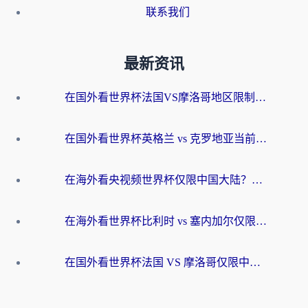
联系我们
最新资讯
在国外看世界杯法国VS摩洛哥地区限制？这篇指南让你流畅看中文解说无压力
在国外看世界杯英格兰 vs 克罗地亚当前地区不可播放？这篇指南帮你搞定所有海外观赛难题
在海外看央视频世界杯仅限中国大陆？这篇指南帮你解锁中文解说+无卡顿直播
在海外看世界杯比利时 vs 塞内加尔仅限中国大陆？我找到了最流畅的中文解说之路
在国外看世界杯法国 VS 摩洛哥仅限中国大陆？海外党这样看中文解说赛事不卡顿