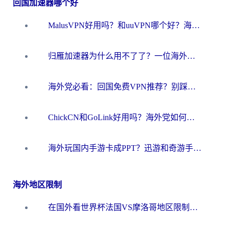
回国加速器哪个好
MalusVPN好用吗？和uuVPN哪个好？海外党无缝访问国内资源的真实对比与选择指南
归雁加速器为什么用不了了？一位海外游子的真实困惑与技术解答
海外党必看：回国免费VPN推荐？别踩坑！教你选对加速器无缝刷国内资源
ChickCN和GoLink好用吗？海外党如何选对回国加速器
海外玩国内手游卡成PPT？迅游和奇游手游哪个好？一篇讲透回国加速器怎么选
海外地区限制
在国外看世界杯法国VS摩洛哥地区限制？这篇指南让你流畅看中文解说无压力