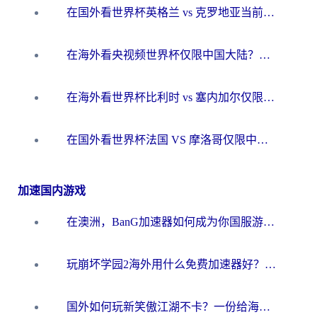
在国外看世界杯英格兰 vs 克罗地亚当前地区不可播放？这篇指南帮你搞定所有海外观赛难题
在海外看央视频世界杯仅限中国大陆？这篇指南帮你解锁中文解说+无卡顿直播
在海外看世界杯比利时 vs 塞内加尔仅限中国大陆？我找到了最流畅的中文解说之路
在国外看世界杯法国 VS 摩洛哥仅限中国大陆？海外党这样看中文解说赛事不卡顿
加速国内游戏
在澳洲，BanG加速器如何成为你国服游戏的“时光机”？
玩崩坏学园2海外用什么免费加速器好？2026海外党亲测国服游戏加速指南
国外如何玩新笑傲江湖不卡？一份给海外游子的终极网络指南