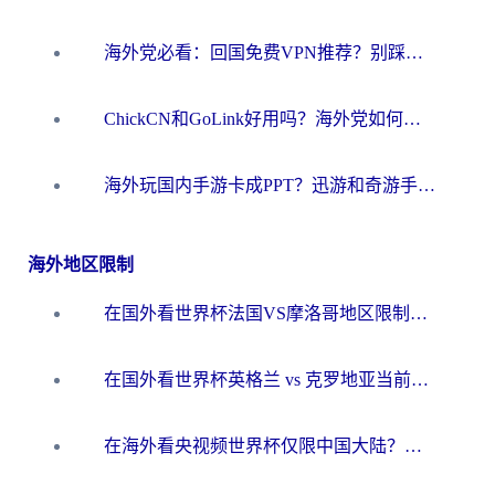
海外党必看：回国免费VPN推荐？别踩坑！教你选对加速器无缝刷国内资源
ChickCN和GoLink好用吗？海外党如何选对回国加速器
海外玩国内手游卡成PPT？迅游和奇游手游哪个好？一篇讲透回国加速器怎么选
海外地区限制
在国外看世界杯法国VS摩洛哥地区限制？这篇指南让你流畅看中文解说无压力
在国外看世界杯英格兰 vs 克罗地亚当前地区不可播放？这篇指南帮你搞定所有海外观赛难题
在海外看央视频世界杯仅限中国大陆？这篇指南帮你解锁中文解说+无卡顿直播