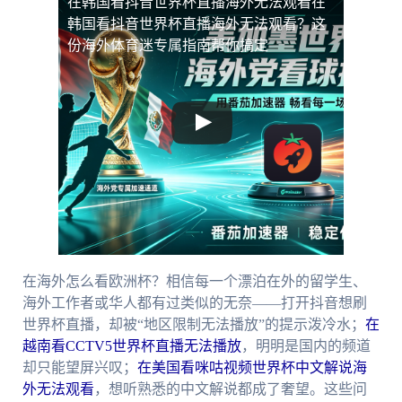
在韩国看抖音世界杯直播海外无法观看
在
韩国看抖音世界杯直播海外无法观看？这
份海外体育迷专属指南帮你搞定
在海外怎么看欧洲杯？相信每一个漂泊在外的留学生、
海外工作者或华人都有过类似的无奈——打开抖音想刷
世界杯直播，却被“地区限制无法播放”的提示泼冷水；
在
越南看CCTV5世界杯直播无法播放
，明明是国内的频道
却只能望屏兴叹；
在美国看咪咕视频世界杯中文解说海
外无法观看
，想听熟悉的中文解说都成了奢望。这些问