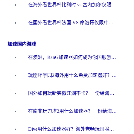
在海外看世界杯比利时 vs 塞内加尔仅限中国大陆？我找到了最流畅的中文解说之路
在国外看世界杯法国 VS 摩洛哥仅限中国大陆？海外党这样看中文解说赛事不卡顿
加速国内游戏
在澳洲，BanG加速器如何成为你国服游戏的“时光机”？
玩崩坏学园2海外用什么免费加速器好？2026海外党亲测国服游戏加速指南
国外如何玩新笑傲江湖不卡？一份给海外游子的终极网络指南
在南非玩刀塔2用什么加速器？一份给海外游子的终极生存指南
Dive用什么加速器好？海外党畅玩国服游戏的终极避坑指南