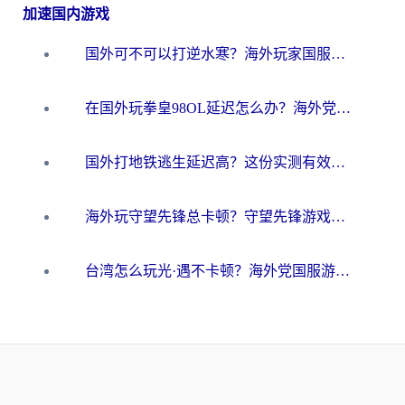
加速国内游戏
国外可不可以打逆水寒？海外玩家国服畅玩终极指南（附漫威荒野乱斗加速方案）
在国外玩拳皇98OL延迟怎么办？海外党亲测有效的低延迟指南
国外打地铁逃生延迟高？这份实测有效的低延迟指南帮你吃鸡
海外玩守望先锋总卡顿？守望先锋游戏加速器在哪里买&避坑指南（附欧洲非洲游戏实测）
台湾怎么玩光·遇不卡顿？海外党国服游戏加速终极攻略（附实测体验）