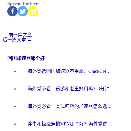
Spread the love
←
前一篇文章
后一篇文章
→
回国加速器哪个好
海外党选回国加速器不用愁：ChickCN和洞见哪个好？一篇搞定所有疑问
海外党必看：迅游和老王好用吗？3分钟选对加速国内网络的加速器
海外党必看：类似归雁的加速器怎么选？一篇搞定无缝访问国内资源
斧牛和极速穿梭VPN哪个好？海外党选回国加速器必看的真实对比与避坑指南