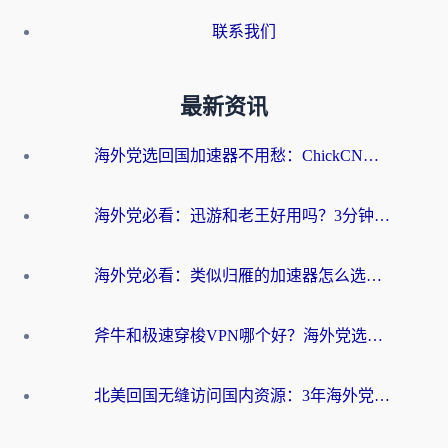
联系我们
最新资讯
海外党选回国加速器不用愁：ChickCN和洞见哪个好？一篇搞定所有疑问
海外党必看：迅游和老王好用吗？3分钟选对加速国内网络的加速器
海外党必看：类似归雁的加速器怎么选？一篇搞定无缝访问国内资源
斧牛和极速穿梭VPN哪个好？海外党选回国加速器必看的真实对比与避坑指南
北美回国无缝访问国内资源：3年海外党亲测的加速器选择指南