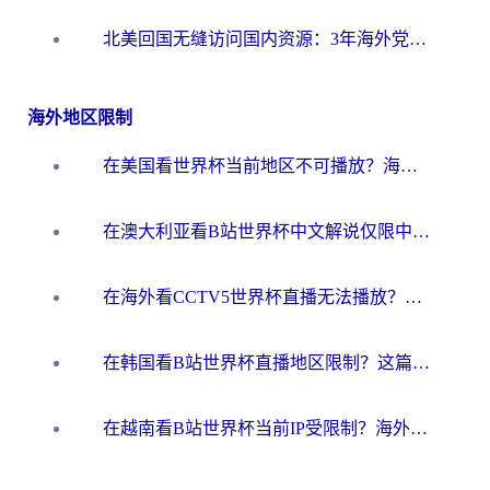
北美回国无缝访问国内资源：3年海外党亲测的加速器选择指南
海外地区限制
在美国看世界杯当前地区不可播放？海外党体育观赛终极指南来了！
在澳大利亚看B站世界杯中文解说仅限中国大陆？这篇指南帮你打破限制看遍赛事
在海外看CCTV5世界杯直播无法播放？这篇指南让你和国内球迷同步呐喊
在韩国看B站世界杯直播地区限制？这篇指南让你告别“当前地区不可播放”
在越南看B站世界杯当前IP受限制？海外党体育观赛终极指南来了