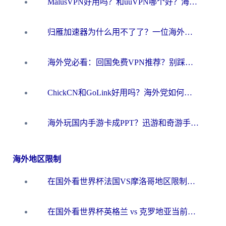
MalusVPN好用吗？和uuVPN哪个好？海外党无缝访问国内资源的真实对比与选择指南
归雁加速器为什么用不了了？一位海外游子的真实困惑与技术解答
海外党必看：回国免费VPN推荐？别踩坑！教你选对加速器无缝刷国内资源
ChickCN和GoLink好用吗？海外党如何选对回国加速器
海外玩国内手游卡成PPT？迅游和奇游手游哪个好？一篇讲透回国加速器怎么选
海外地区限制
在国外看世界杯法国VS摩洛哥地区限制？这篇指南让你流畅看中文解说无压力
在国外看世界杯英格兰 vs 克罗地亚当前地区不可播放？这篇指南帮你搞定所有海外观赛难题