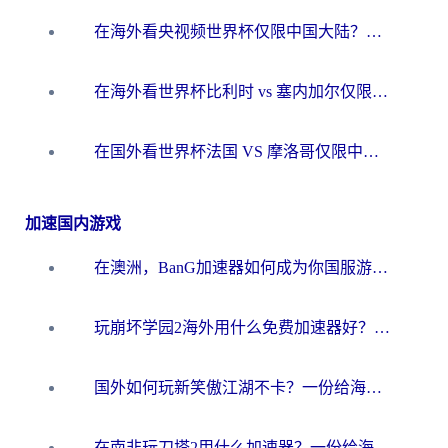
在海外看央视频世界杯仅限中国大陆？这篇指南帮你解锁中文解说+无卡顿直播
在海外看世界杯比利时 vs 塞内加尔仅限中国大陆？我找到了最流畅的中文解说之路
在国外看世界杯法国 VS 摩洛哥仅限中国大陆？海外党这样看中文解说赛事不卡顿
加速国内游戏
在澳洲，BanG加速器如何成为你国服游戏的“时光机”？
玩崩坏学园2海外用什么免费加速器好？2026海外党亲测国服游戏加速指南
国外如何玩新笑傲江湖不卡？一份给海外游子的终极网络指南
在南非玩刀塔2用什么加速器？一份给海外游子的终极生存指南