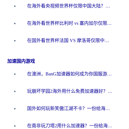
在海外看央视频世界杯仅限中国大陆？这篇指南帮你解锁中文解说+无卡顿直播
在海外看世界杯比利时 vs 塞内加尔仅限中国大陆？我找到了最流畅的中文解说之路
在国外看世界杯法国 VS 摩洛哥仅限中国大陆？海外党这样看中文解说赛事不卡顿
加速国内游戏
在澳洲，BanG加速器如何成为你国服游戏的“时光机”？
玩崩坏学园2海外用什么免费加速器好？2026海外党亲测国服游戏加速指南
国外如何玩新笑傲江湖不卡？一份给海外游子的终极网络指南
在南非玩刀塔2用什么加速器？一份给海外游子的终极生存指南