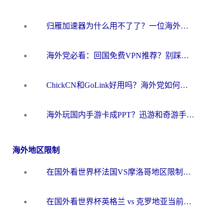
归雁加速器为什么用不了了？一位海外游子的真实困惑与技术解答
海外党必看：回国免费VPN推荐？别踩坑！教你选对加速器无缝刷国内资源
ChickCN和GoLink好用吗？海外党如何选对回国加速器
海外玩国内手游卡成PPT？迅游和奇游手游哪个好？一篇讲透回国加速器怎么选
海外地区限制
在国外看世界杯法国VS摩洛哥地区限制？这篇指南让你流畅看中文解说无压力
在国外看世界杯英格兰 vs 克罗地亚当前地区不可播放？这篇指南帮你搞定所有海外观赛难题