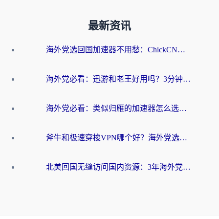
最新资讯
海外党选回国加速器不用愁：ChickCN和洞见哪个好？一篇搞定所有疑问
海外党必看：迅游和老王好用吗？3分钟选对加速国内网络的加速器
海外党必看：类似归雁的加速器怎么选？一篇搞定无缝访问国内资源
斧牛和极速穿梭VPN哪个好？海外党选回国加速器必看的真实对比与避坑指南
北美回国无缝访问国内资源：3年海外党亲测的加速器选择指南