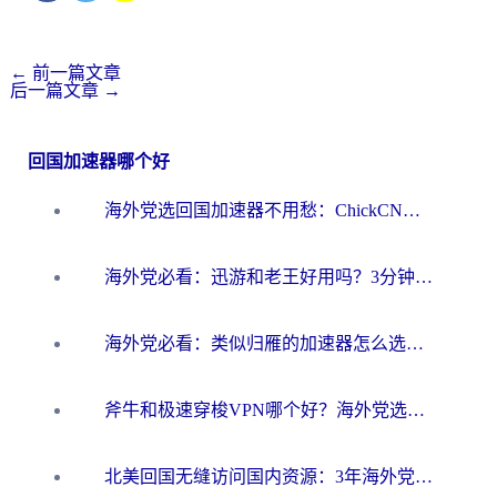
←
前一篇文章
后一篇文章
→
回国加速器哪个好
海外党选回国加速器不用愁：ChickCN和洞见哪个好？一篇搞定所有疑问
海外党必看：迅游和老王好用吗？3分钟选对加速国内网络的加速器
海外党必看：类似归雁的加速器怎么选？一篇搞定无缝访问国内资源
斧牛和极速穿梭VPN哪个好？海外党选回国加速器必看的真实对比与避坑指南
北美回国无缝访问国内资源：3年海外党亲测的加速器选择指南