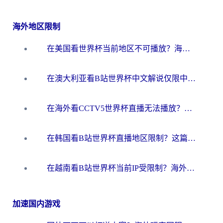
海外地区限制
在美国看世界杯当前地区不可播放？海外党体育观赛终极指南来了！
在澳大利亚看B站世界杯中文解说仅限中国大陆？这篇指南帮你打破限制看遍赛事
在海外看CCTV5世界杯直播无法播放？这篇指南让你和国内球迷同步呐喊
在韩国看B站世界杯直播地区限制？这篇指南让你告别“当前地区不可播放”
在越南看B站世界杯当前IP受限制？海外党体育观赛终极指南来了
加速国内游戏