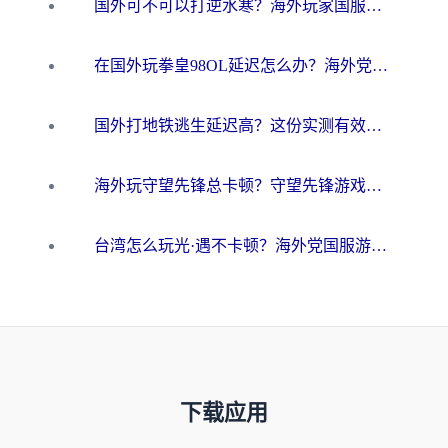
国外可不可以打逆水寒？海外玩家国服畅玩终极指南（附漫威荒野乱斗加速方案）
在国外玩拳皇98OL延迟怎么办？海外党亲测有效的低延迟指南
国外打地铁逃生延迟高？这份实测有效的低延迟指南帮你吃鸡
海外玩守望先锋总卡顿？守望先锋游戏加速器在哪里买&避坑指南（附欧洲非洲游戏实测）
台湾怎么玩光·遇不卡顿？海外党国服游戏加速终极攻略（附实测体验）
下载应用