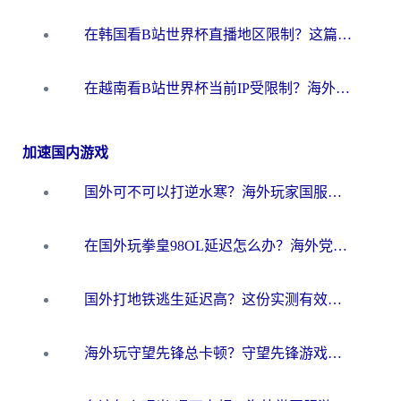
在韩国看B站世界杯直播地区限制？这篇指南让你告别“当前地区不可播放”
在越南看B站世界杯当前IP受限制？海外党体育观赛终极指南来了
加速国内游戏
国外可不可以打逆水寒？海外玩家国服畅玩终极指南（附漫威荒野乱斗加速方案）
在国外玩拳皇98OL延迟怎么办？海外党亲测有效的低延迟指南
国外打地铁逃生延迟高？这份实测有效的低延迟指南帮你吃鸡
海外玩守望先锋总卡顿？守望先锋游戏加速器在哪里买&避坑指南（附欧洲非洲游戏实测）