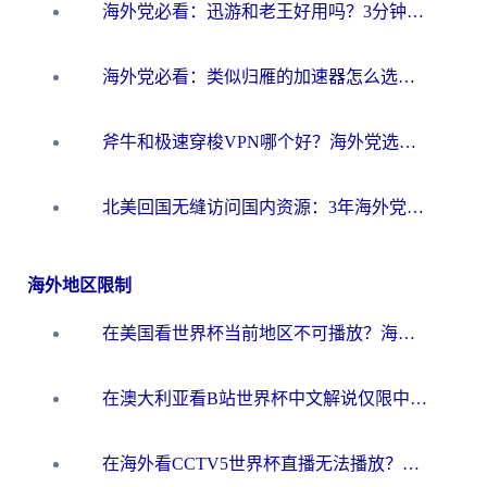
海外党必看：迅游和老王好用吗？3分钟选对加速国内网络的加速器
海外党必看：类似归雁的加速器怎么选？一篇搞定无缝访问国内资源
斧牛和极速穿梭VPN哪个好？海外党选回国加速器必看的真实对比与避坑指南
北美回国无缝访问国内资源：3年海外党亲测的加速器选择指南
海外地区限制
在美国看世界杯当前地区不可播放？海外党体育观赛终极指南来了！
在澳大利亚看B站世界杯中文解说仅限中国大陆？这篇指南帮你打破限制看遍赛事
在海外看CCTV5世界杯直播无法播放？这篇指南让你和国内球迷同步呐喊