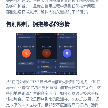
钟内就能完成。售后实时保障和专业的技术团队则像隐
形的守护者，一旦你在使用过程中遇到任何技术问题，
都能迅速获得支持，确保大赛关键战时不掉链子。
告别限制，拥抱熟悉的激情
从“在海外看CCTV5世界杯当前IP受限制”的困扰，到“在
马来西亚看CCTV5世界杯直播当前IP受限制”的无奈，这
些因地理距离产生的数字鸿沟，如今可以通过技术手段
轻松弥合。无论是即将到来的欧洲杯、NBA总决赛，还
是未来的2026世界杯，精彩都不应因距离而打折。选择